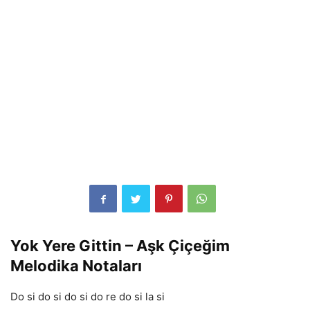
Yok Yere Gittin – Aşk Çiçeğim
Melodika Notaları
Do si do si do si do re do si la si