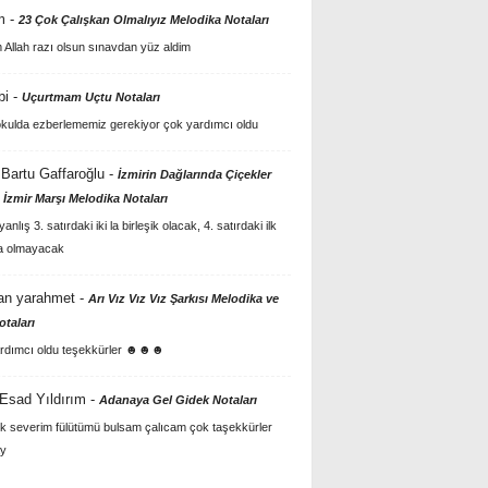
m
-
23 Çok Çalışkan Olmalıyız Melodika Notaları
Allah razı olsun sınavdan yüz aldim
bi
-
Uçurtmam Uçtu Notaları
kulda ezberlememiz gerekiyor çok yardımcı oldu
Bartu Gaffaroğlu
-
İzmirin Dağlarında Çiçekler
 İzmir Marşı Melodika Notaları
anlış 3. satırdaki iki la birleşik olacak, 4. satırdaki ilk
a olmayacak
an yarahmet
-
Arı Vız Vız Vız Şarkısı Melodika ve
otaları
rdımcı oldu teşekkürler ☻☻☻
 Esad Yıldırım
-
Adanaya Gel Gidek Notaları
k severim fülütümü bulsam çalıcam çok taşekkürler
y