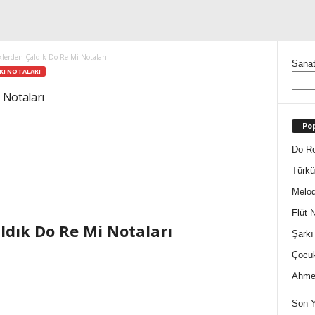
klerden Çaldık Do Re Mi Notaları
Sanat
KI NOTALARI
 Notaları
Pop
Do Re
Türkü
Melod
Flüt N
ldık Do Re Mi Notaları
Şarkı
Çocuk
Ahmet
Son Y