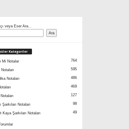
çı veya Eser Ara...
Ara
üler Kategoriler
764
 Mi Notalar
595
 Notaları
486
ika Notaları
469
otaları
127
 Notaları
98
 Şarkıları Notaları
49
 Kaya Şarkıları Notaları
orumlar