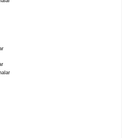
nalar
ar
ar
nalar