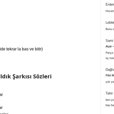
Erde
Hocam 
Leble
Bunu o
Sami 
Açar –
ide tekrar la bas ve bitir)
Parça y
üç not
Dağh
dık Şarkısı Sözleri
Flüt N
çok ya
Tahir
ar
ben ço
bay ba
ar