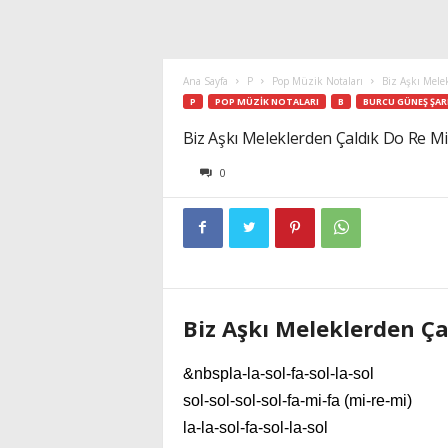
Ana Sayfa
P
Pop Müzik Notaları
Biz Aşkı Mele
P
POP MÜZIK NOTALARI
B
BURCU GÜNEŞ ŞAR
Biz Aşkı Meleklerden Çaldık Do Re Mi
0
Biz Aşkı Meleklerden Ça
&nbspla-la-sol-fa-sol-la-sol
sol-sol-sol-sol-fa-mi-fa (mi-re-mi)
la-la-sol-fa-sol-la-sol