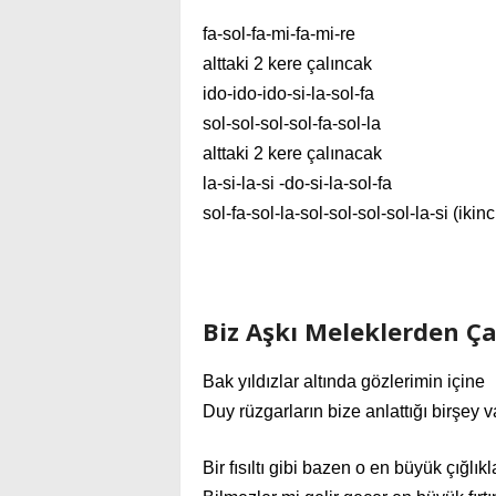
fa-sol-fa-mi-fa-mi-re
alttaki 2 kere çalıncak
ido-ido-ido-si-la-sol-fa
sol-sol-sol-sol-fa-sol-la
alttaki 2 kere çalınacak
la-si-la-si -do-si-la-sol-fa
sol-fa-sol-la-sol-sol-sol-sol-la-si (ikinc
Biz Aşkı Meleklerden Çal
Bak yıldızlar altında gözlerimin içine
Duy rüzgarların bize anlattığı birşey v
Bir fısıltı gibi bazen o en büyük çığlıkl