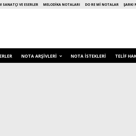
 SANATÇI VE ESERLER
MELODIKA NOTALARI
DO RE MI NOTALAR
ŞARKI 
ERLER
NOTA ARŞIVLERI
NOTA ISTEKLERI
TELIF HA