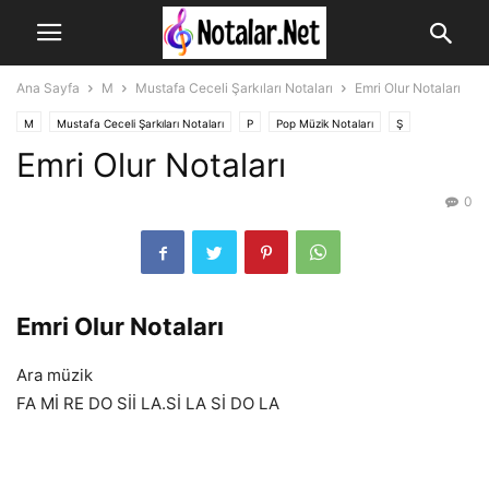
Ana Sayfa
M
Mustafa Ceceli Şarkıları Notaları
Emri Olur Notaları
M
Mustafa Ceceli Şarkıları Notaları
P
Pop Müzik Notaları
Ş
Emri Olur Notaları
Şarkı Notaları
0
Emri Olur Notaları
Ara müzik
FA Mİ RE DO Sİİ LA.Sİ LA Sİ DO LA