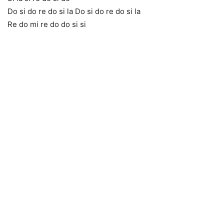
Do si do re do si la Do si do re do si la
Re do mi re do do si si