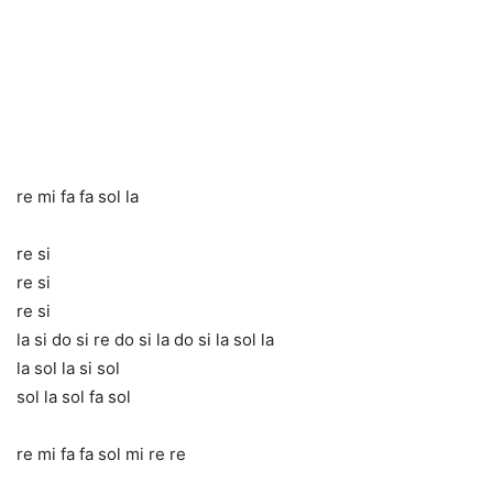
re mi fa fa sol la
re si
re si
re si
la si do si re do si la do si la sol la
la sol la si sol
sol la sol fa sol
re mi fa fa sol mi re re