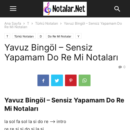
Ana Sayfa
T
Türkü Notaları
Yavuz Bingöl – Sensiz Yapamam Do
Re Mi Notaları
T
Türkü Notaları
D
Do Re Mi Notalar
Y
Yavuz Bingöl – Sensiz
Yavuz Bingöl Türküleri Notaları
Yapamam Do Re Mi Notaları
0
Yavuz Bingöl – Sensiz Yapamam Do Re
Mi Notaları
la sol fa sol la si do re –> intro
re re si si do si la si