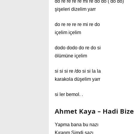
do re re re re mi re do do ( do do)
şişeleri dizelim yarr
do re re re re mi re do
içelim içelim
dodo dodo do re do si
ölümüne içelim
si si si re /do si si la la
karakola düşelim yarr
si ler bemol. .
Ahmet Kaya – Hadi Bize 
Yapma bana bu nazı
Kırarım Şimdi sazı