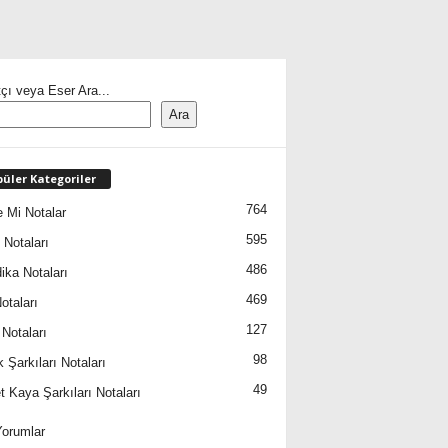
çı veya Eser Ara...
Ara
üler Kategoriler
764
 Mi Notalar
595
 Notaları
486
ika Notaları
469
otaları
127
 Notaları
98
 Şarkıları Notaları
49
 Kaya Şarkıları Notaları
orumlar