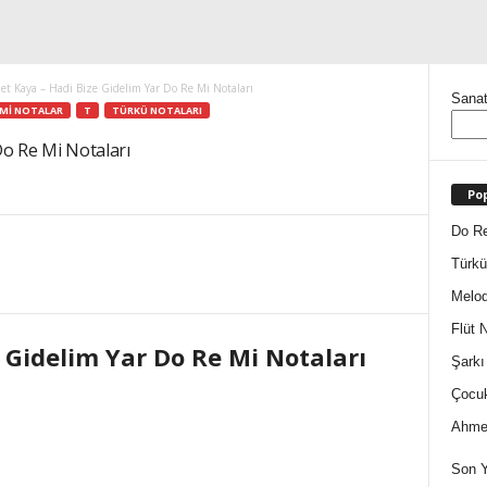
t Kaya – Hadi Bize Gidelim Yar Do Re Mi Notaları
Sanat
 MI NOTALAR
T
TÜRKÜ NOTALARI
Do Re Mi Notaları
Pop
Do Re
Türkü
Melod
Flüt N
 Gidelim Yar Do Re Mi Notaları
Şarkı
Çocuk
Ahmet
Son Y