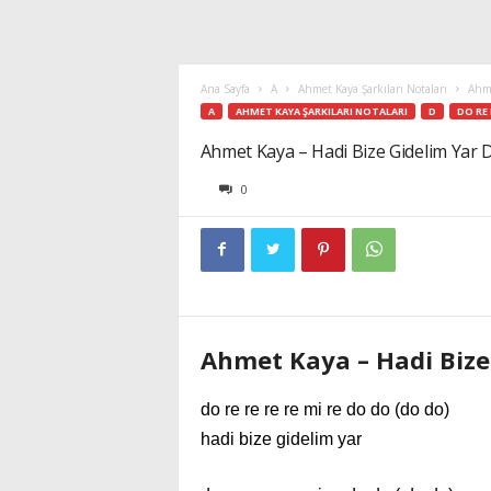
Ana Sayfa
A
Ahmet Kaya Şarkıları Notaları
Ahme
A
AHMET KAYA ŞARKILARI NOTALARI
D
DO RE
Ahmet Kaya – Hadi Bize Gidelim Yar 
0
Ahmet Kaya – Hadi Bize
do re re re re mi re do do (do do)
hadi bize gidelim yar