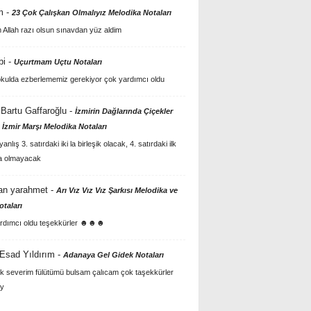
m
-
23 Çok Çalışkan Olmalıyız Melodika Notaları
Allah razı olsun sınavdan yüz aldim
bi
-
Uçurtmam Uçtu Notaları
kulda ezberlememiz gerekiyor çok yardımcı oldu
Bartu Gaffaroğlu
-
İzmirin Dağlarında Çiçekler
 İzmir Marşı Melodika Notaları
anlış 3. satırdaki iki la birleşik olacak, 4. satırdaki ilk
a olmayacak
an yarahmet
-
Arı Vız Vız Vız Şarkısı Melodika ve
otaları
rdımcı oldu teşekkürler ☻☻☻
 Esad Yıldırım
-
Adanaya Gel Gidek Notaları
k severim fülütümü bulsam çalıcam çok taşekkürler
y