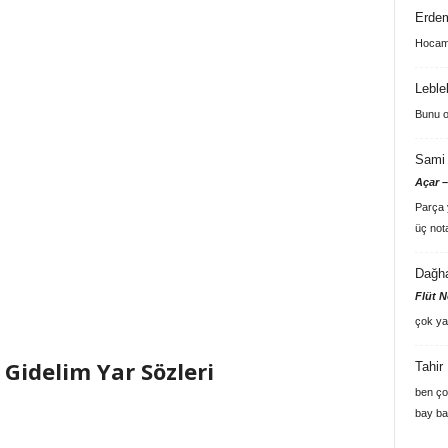
Erde
Hocam 
Leble
Bunu o
Sami 
Açar –
Parça y
üç not
Dağh
Flüt N
çok ya
Gidelim Yar Sözleri
Tahir
ben ço
bay ba