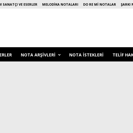
 SANATÇI VE ESERLER
MELODIKA NOTALARI
DO RE MI NOTALAR
ŞARKI 
ERLER
NOTA ARŞIVLERI
NOTA ISTEKLERI
TELIF HA