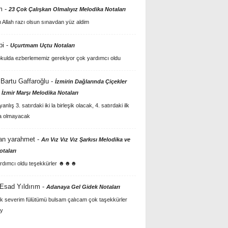
m
-
23 Çok Çalışkan Olmalıyız Melodika Notaları
Allah razı olsun sınavdan yüz aldim
bi
-
Uçurtmam Uçtu Notaları
kulda ezberlememiz gerekiyor çok yardımcı oldu
Bartu Gaffaroğlu
-
İzmirin Dağlarında Çiçekler
 İzmir Marşı Melodika Notaları
anlış 3. satırdaki iki la birleşik olacak, 4. satırdaki ilk
a olmayacak
an yarahmet
-
Arı Vız Vız Vız Şarkısı Melodika ve
otaları
rdımcı oldu teşekkürler ☻☻☻
 Esad Yıldırım
-
Adanaya Gel Gidek Notaları
k severim fülütümü bulsam çalıcam çok taşekkürler
y