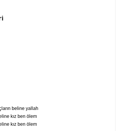
i
çların beline yallah
eline kız ben ölem
eline kız ben ölem