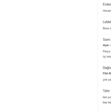
Erde
Hocam 
Leble
Bunu o
Sami 
Açar –
Parça y
üç not
Dağh
Flüt N
çok ya
Tahir
ben ço
bay ba