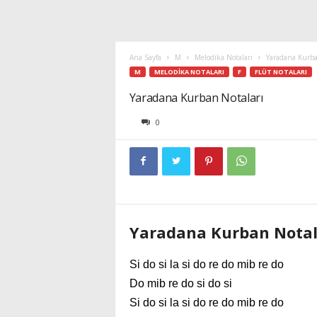
Ana Sayfa
M
Melodika Notaları
Yaradana Kurba
M
MELODIKA NOTALARI
F
FLÜT NOTALARI
Yaradana Kurban Notaları
0
Yaradana Kurban Notal
Si do si la si do re do mib re do
Do mib re do si do si
Si do si la si do re do mib re do