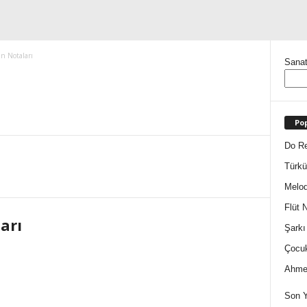
n Notaları
Sanat
Pop
Do Re
Türkü
Melod
Flüt N
arı
Şarkı
Çocuk
Ahmet
Son Y