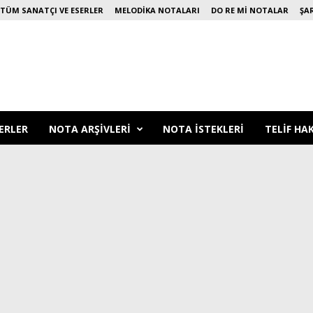
TÜM SANATÇI VE ESERLER
MELODIKA NOTALARI
DO RE MI NOTALAR
ŞA
ERLER
NOTA ARŞIVLERI
NOTA ISTEKLERI
TELIF HA