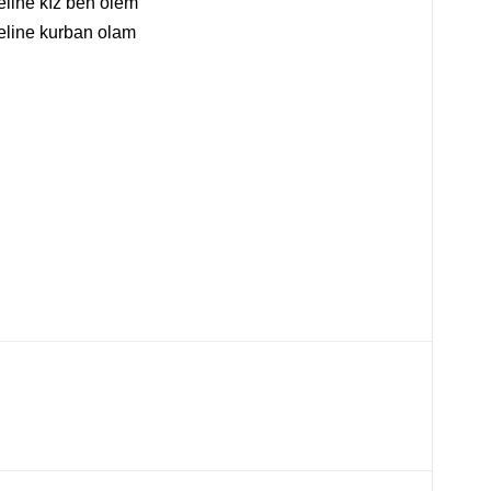
eline kız ben ölem
beline kurban olam