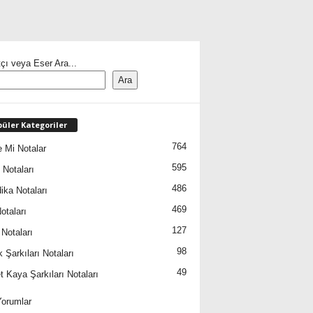
çı veya Eser Ara...
Ara
üler Kategoriler
764
 Mi Notalar
595
 Notaları
486
ika Notaları
469
otaları
127
 Notaları
98
 Şarkıları Notaları
49
 Kaya Şarkıları Notaları
orumlar