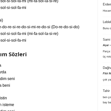
ol-si-sol-fa-mi (mi-fa-sol-la-si-re)
Erde
sol-si-sol-fa-mi
Hocam 
i)
Leble
-do-re-si-re-do-si-mi-re-do-si (Do-re-do-si-do)
Bunu o
ol-si-sol-fa-mi (mi-fa-sol-la-si-re)
Sami 
sol-si-sol-fa-mi
Açar –
Parça y
m Sözleri
üç not
a
Dağh
arda
Flüt N
dim seni
çok ya
a beni
Tahir
ben ço
stin
bay ba
n isteme