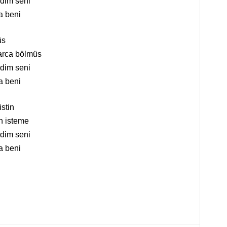
dim seni
a beni
üs
arca bölmüs
dim seni
a beni
stin
n isteme
dim seni
a beni