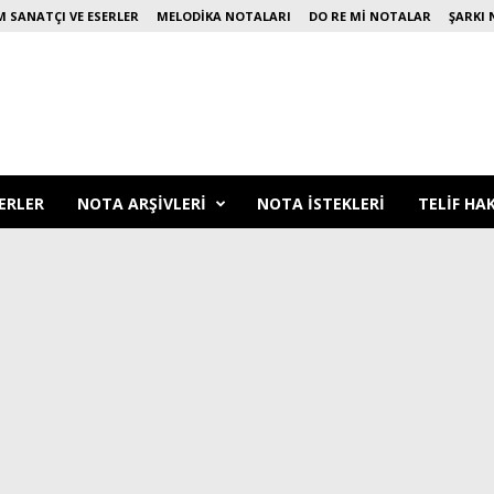
 SANATÇI VE ESERLER
MELODIKA NOTALARI
DO RE MI NOTALAR
ŞARKI 
ERLER
NOTA ARŞIVLERI
NOTA ISTEKLERI
TELIF HA