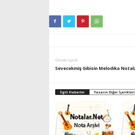
Önceki İçerik
Sevecekmiş Gibisin Melodika Notala
İlgili Haberler
Yazarın Diğer İçerikleri