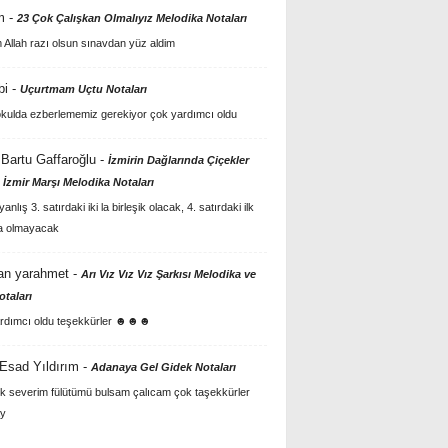
m
-
23 Çok Çalışkan Olmalıyız Melodika Notaları
Allah razı olsun sınavdan yüz aldim
bi
-
Uçurtmam Uçtu Notaları
kulda ezberlememiz gerekiyor çok yardımcı oldu
Bartu Gaffaroğlu
-
İzmirin Dağlarında Çiçekler
 İzmir Marşı Melodika Notaları
anlış 3. satırdaki iki la birleşik olacak, 4. satırdaki ilk
a olmayacak
an yarahmet
-
Arı Vız Vız Vız Şarkısı Melodika ve
otaları
rdımcı oldu teşekkürler ☻☻☻
 Esad Yıldırım
-
Adanaya Gel Gidek Notaları
k severim fülütümü bulsam çalıcam çok taşekkürler
y