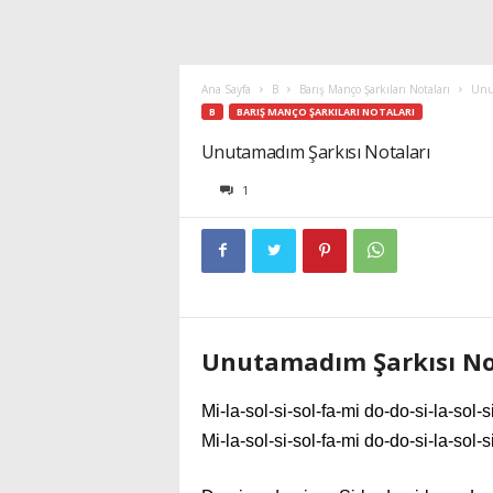
Ana Sayfa
B
Barış Manço Şarkıları Notaları
Unut
B
BARIŞ MANÇO ŞARKILARI NOTALARI
Unutamadım Şarkısı Notaları
1
Unutamadım Şarkısı No
Mi-la-sol-si-sol-fa-mi do-do-si-la-sol-si
Mi-la-sol-si-sol-fa-mi do-do-si-la-sol-si