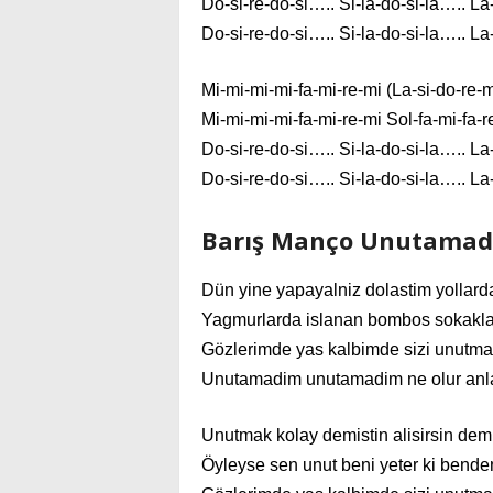
Do-si-re-do-si….. Si-la-do-si-la….. La-s
Do-si-re-do-si….. Si-la-do-si-la….. La-
Mi-mi-mi-mi-fa-mi-re-mi (La-si-do-re-m
Mi-mi-mi-mi-fa-mi-re-mi Sol-fa-mi-fa-re
Do-si-re-do-si….. Si-la-do-si-la….. La-s
Do-si-re-do-si….. Si-la-do-si-la….. La-
Barış Manço Unutamadı
Dün yine yapayalniz dolastim yollard
Yagmurlarda islanan bombos sokakl
Gözlerimde yas kalbimde sizi unutma
Unutamadim unutamadim ne olur anl
Unutmak kolay demistin alisirsin demi
Öyleyse sen unut beni yeter ki bende