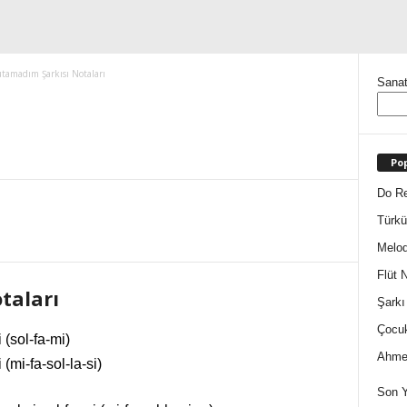
amadım Şarkısı Notaları
Sanat
Pop
Do Re
Türkü
Melod
Flüt N
taları
Şarkı
Çocuk
 (sol-fa-mi)
Ahmet
 (mi-fa-sol-la-si)
Son Y