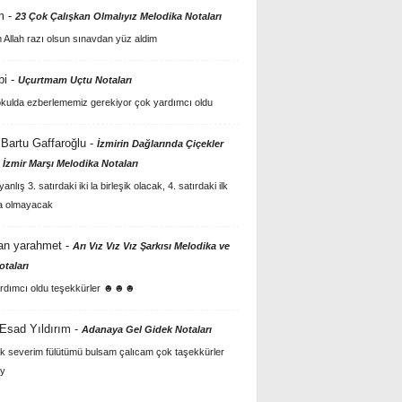
m
-
23 Çok Çalışkan Olmalıyız Melodika Notaları
Allah razı olsun sınavdan yüz aldim
bi
-
Uçurtmam Uçtu Notaları
kulda ezberlememiz gerekiyor çok yardımcı oldu
Bartu Gaffaroğlu
-
İzmirin Dağlarında Çiçekler
 İzmir Marşı Melodika Notaları
anlış 3. satırdaki iki la birleşik olacak, 4. satırdaki ilk
a olmayacak
an yarahmet
-
Arı Vız Vız Vız Şarkısı Melodika ve
otaları
rdımcı oldu teşekkürler ☻☻☻
 Esad Yıldırım
-
Adanaya Gel Gidek Notaları
k severim fülütümü bulsam çalıcam çok taşekkürler
y