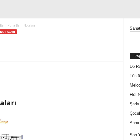
 Beni Pulla Beni Notaları
Sanat
 NOTALARI
Pop
Do Re
Türkü
Melod
Flüt N
aları
Şarkı
Çocuk
Ahmet
Son Y