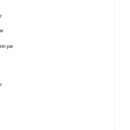
r
ar
sem yar
r