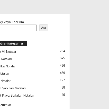
çı veya Eser Ara...
Ara
üler Kategoriler
764
 Mi Notalar
595
 Notaları
486
ika Notaları
469
otaları
127
 Notaları
98
 Şarkıları Notaları
49
 Kaya Şarkıları Notaları
orumlar