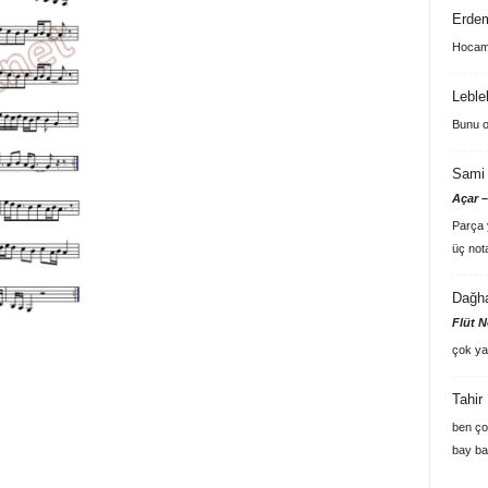
Erde
Hocam 
Leble
Bunu o
Sami 
Açar –
Parça y
üç not
Dağh
Flüt N
çok ya
Tahir
ben ço
bay ba