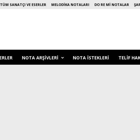
TÜM SANATÇI VE ESERLER
MELODIKA NOTALARI
DO RE MI NOTALAR
ŞA
ERLER
NOTA ARŞIVLERI
NOTA ISTEKLERI
TELIF HA