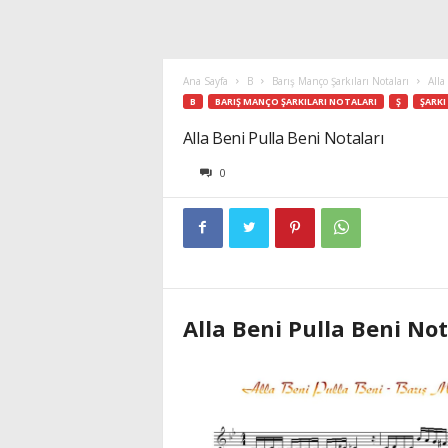
Ana Sayfa
B
Barış Manço Şarkıları Notaları
Alla
B
BARIŞ MANÇO ŞARKILARI NOTALARI
Ş
ŞARKI
Alla Beni Pulla Beni Notaları
0
Alla Beni Pulla Beni Not