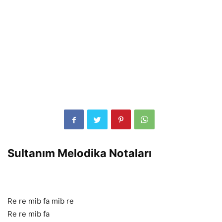
Sultanım Melodika Notaları
Re re mib fa mib re
Re re mib fa