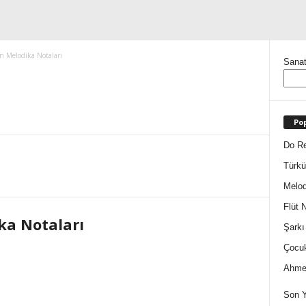
n Melodika Notaları
Sanat
Pop
Do Re
Türkü
Melod
Flüt N
ka Notaları
Şarkı
Çocuk
Ahmet
Son Y