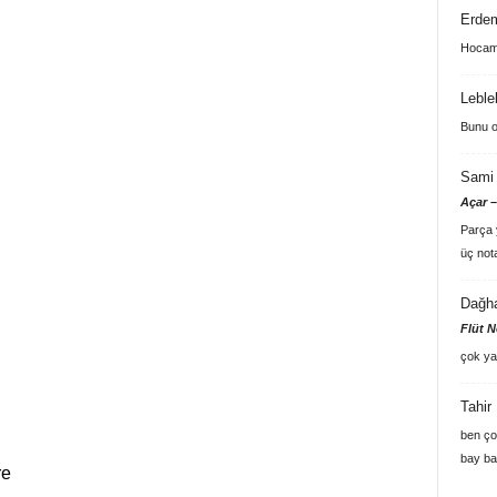
Erde
Hocam 
Leble
Bunu o
Sami 
Açar –
Parça y
üç not
Dağh
Flüt N
çok ya
Tahir
ben ço
bay ba
re