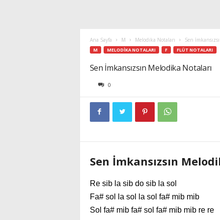
Ana Sayfa
M
Melodika Notaları
Sen İmkansızsı
M
MELODIKA NOTALARI
F
FLÜT NOTALARI
Sen İmkansızsın Melodika Notaları
0
Sen İmkansızsın Melodi
Re sib la sib do sib la sol
Fa# sol la sol la sol fa# mib mib
Sol fa# mib fa# sol fa# mib mib re re