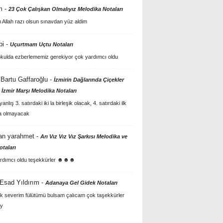
m
-
23 Çok Çalışkan Olmalıyız Melodika Notaları
Allah razı olsun sınavdan yüz aldim
bi
-
Uçurtmam Uçtu Notaları
kulda ezberlememiz gerekiyor çok yardımcı oldu
Bartu Gaffaroğlu
-
İzmirin Dağlarında Çiçekler
 İzmir Marşı Melodika Notaları
anlış 3. satırdaki iki la birleşik olacak, 4. satırdaki ilk
a olmayacak
an yarahmet
-
Arı Vız Vız Vız Şarkısı Melodika ve
otaları
rdımcı oldu teşekkürler ☻☻☻
 Esad Yıldırım
-
Adanaya Gel Gidek Notaları
k severim fülütümü bulsam çalıcam çok taşekkürler
y