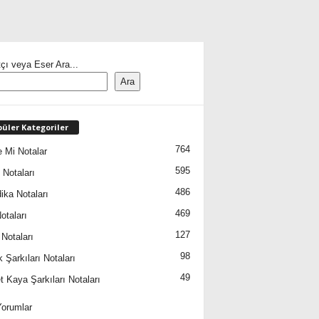
çı veya Eser Ara...
Ara
üler Kategoriler
764
 Mi Notalar
595
 Notaları
486
ika Notaları
469
otaları
127
 Notaları
98
 Şarkıları Notaları
49
 Kaya Şarkıları Notaları
orumlar