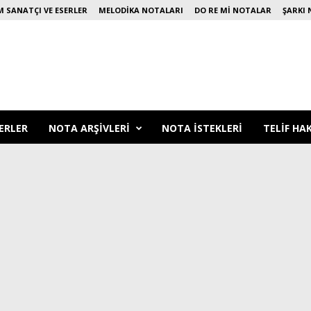
 SANATÇI VE ESERLER
MELODIKA NOTALARI
DO RE MI NOTALAR
ŞARKI 
ERLER
NOTA ARŞIVLERI
NOTA ISTEKLERI
TELIF HA