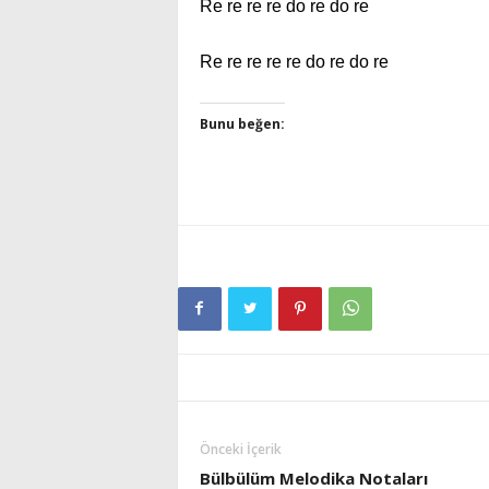
Re re re re do re do re
Re re re re re do re do re
Bunu beğen:
Önceki İçerik
Bülbülüm Melodika Notaları