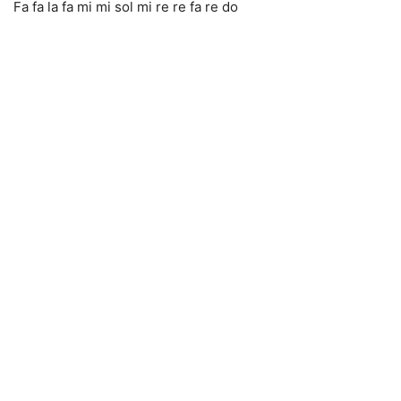
Fa fa la fa mi mi sol mi re re fa re do