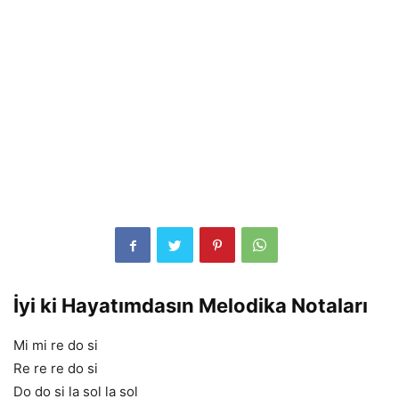
İyi ki Hayatımdasın Melodika Notaları
Mi mi re do si
Re re re do si
Do do si la sol la sol