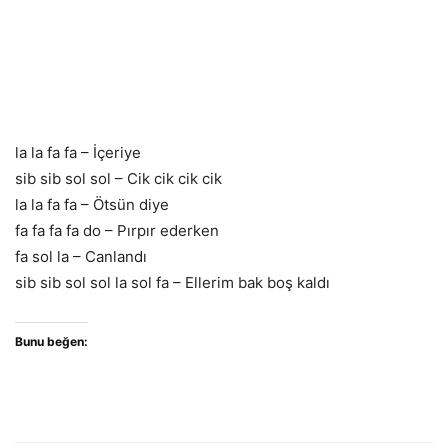
la la fa fa – İçeriye
sib sib sol sol – Cik cik cik cik
la la fa fa – Ötsün diye
fa fa fa fa do – Pırpır ederken
fa sol la – Canlandı
sib sib sol sol la sol fa – Ellerim bak boş kaldı
Bunu beğen: