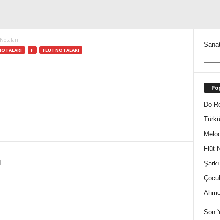
Notaları
Sanat
NOTALARI
F
FLÜT NOTALARI
Pop
Do Re
Türkü
Melod
Flüt N
ı
Şarkı
Çocuk
Ahmet
Son Y