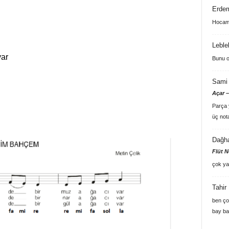
Erde
Hocam 
Leble
var
Bunu o
Sami 
Açar –
Parça y
üç not
Dağh
Flüt N
çok ya
Tahir
ben ço
bay ba