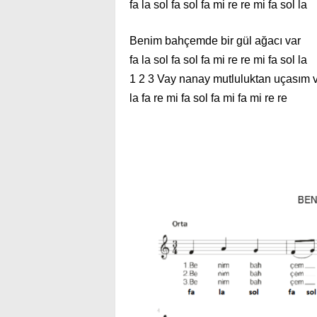
fa la sol fa sol fa mi re re mi fa sol la
Benim bahçemde bir gül ağacı var
fa la sol fa sol fa mi re re mi fa sol la
1 2 3 Vay nanay mutluluktan uçasım 
la fa re mi fa sol fa mi fa mi re re