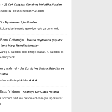
m
-
23 Çok Çalışkan Olmalıyız Melodika Notaları
Allah razı olsun sınavdan yüz aldim
bi
-
Uçurtmam Uçtu Notaları
kulda ezberlememiz gerekiyor çok yardımcı oldu
Bartu Gaffaroğlu
-
İzmirin Dağlarında Çiçekler
 İzmir Marşı Melodika Notaları
anlış 3. satırdaki iki la birleşik olacak, 4. satırdaki ilk
a olmayacak
an yarahmet
-
Arı Vız Vız Vız Şarkısı Melodika ve
otaları
rdımcı oldu teşekkürler ☻☻☻
 Esad Yıldırım
-
Adanaya Gel Gidek Notaları
k severim fülütümü bulsam çalıcam çok taşekkürler
y