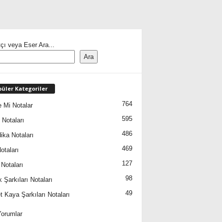
çı veya Eser Ara...
Ara
üler Kategoriler
764
 Mi Notalar
595
 Notaları
486
ika Notaları
469
otaları
127
 Notaları
98
 Şarkıları Notaları
49
 Kaya Şarkıları Notaları
orumlar