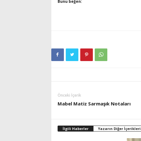
Bunu beğen:
Önceki İçerik
Mabel Matiz Sarmaşık Notaları
İlgili Haberler
Yazarın Diğer İçerikleri