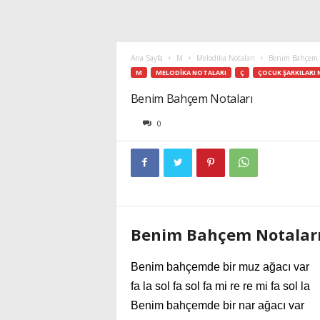
Ana Sayfa
M
Melodika Notaları
Benim Bahçem 
M
MELODIKA NOTALARI
Ç
ÇOCUK ŞARKILARI 
Benim Bahçem Notaları
0
Benim Bahçem Notalar
Benim bahçemde bir muz ağacı var
fa la sol fa sol fa mi re re mi fa sol la
Benim bahçemde bir nar ağacı var