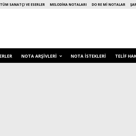
TÜM SANATÇI VE ESERLER
MELODIKA NOTALARI
DO RE MI NOTALAR
ŞA
ERLER
NOTA ARŞIVLERI
NOTA ISTEKLERI
TELIF HA