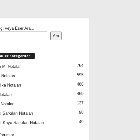
çı veya Eser Ara...
Ara
üler Kategoriler
764
 Mi Notalar
595
 Notaları
486
ika Notaları
469
otaları
127
 Notaları
98
 Şarkıları Notaları
49
 Kaya Şarkıları Notaları
orumlar