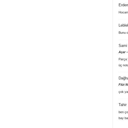
Erde
Hocam 
Leble
Bunu o
Sami 
Açar –
Parça y
üç not
Dağh
Flüt N
çok ya
Tahir
ben ço
bay ba