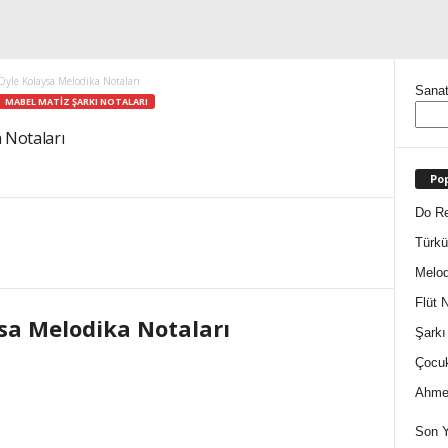
yle Kolaysa Melodika Notaları
Sanat
MABEL MATIZ ŞARKI NOTALARI
 Notaları
Pop
Do Re
Türkü
Melod
Flüt N
sa Melodika Notaları
Şarkı
Çocuk
Ahmet
Son Y