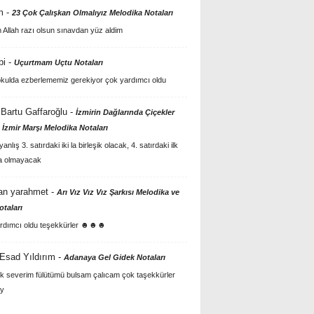
m
-
23 Çok Çalışkan Olmalıyız Melodika Notaları
Allah razı olsun sınavdan yüz aldim
bi
-
Uçurtmam Uçtu Notaları
kulda ezberlememiz gerekiyor çok yardımcı oldu
Bartu Gaffaroğlu
-
İzmirin Dağlarında Çiçekler
 İzmir Marşı Melodika Notaları
anlış 3. satırdaki iki la birleşik olacak, 4. satırdaki ilk
a olmayacak
an yarahmet
-
Arı Vız Vız Vız Şarkısı Melodika ve
otaları
rdımcı oldu teşekkürler ☻☻☻
 Esad Yıldırım
-
Adanaya Gel Gidek Notaları
k severim fülütümü bulsam çalıcam çok taşekkürler
y