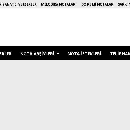
 SANATÇI VE ESERLER
MELODIKA NOTALARI
DO RE MI NOTALAR
ŞARKI 
ERLER
NOTA ARŞIVLERI
NOTA ISTEKLERI
TELIF HA