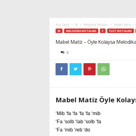
Ana Sayfa
M
Melodika Notaları
Mabel Matiz – Ö
M
MELODIKA NOTALARI
F
FLÜT NOTALARI
Mabel Matiz – Öyle Kolaysa Melodika
0
Mabel Matiz Öyle Kolay
‘Mib ‘fa ‘fa ‘fa ‘fa ‘mib
‘Fa ‘solb ‘lab ‘solb ‘fa
‘Fa ‘mib ‘reb ‘do