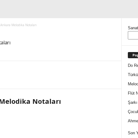
 Ankara Melodika Notaları
Sanat
aları
Pop
Do Re
Türkü
Melod
Flüt N
 Melodika Notaları
Şarkı
Çocuk
Ahmet
Son Y