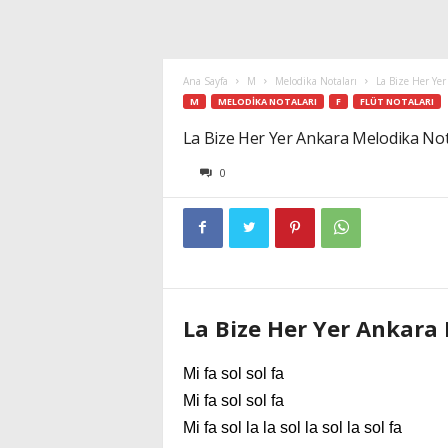
Ana Sayfa
M
Melodika Notaları
La Bize Her Yer
M
MELODIKA NOTALARI
F
FLÜT NOTALARI
La Bize Her Yer Ankara Melodika Not
0
La Bize Her Yer Ankara
Mi fa sol sol fa
Mi fa sol sol fa
Mi fa sol la la sol la sol la sol fa