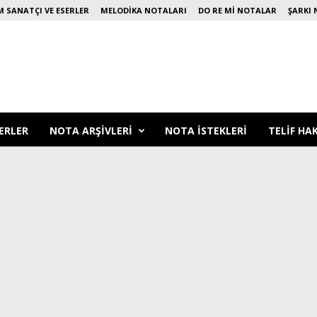
 SANATÇI VE ESERLER
MELODIKA NOTALARI
DO RE MI NOTALAR
ŞARKI 
ERLER
NOTA ARŞIVLERI
NOTA ISTEKLERI
TELIF HA