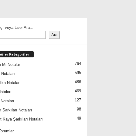
çı veya Eser Ara...
Ara
üler Kategoriler
764
 Mi Notalar
595
 Notaları
486
ika Notaları
469
otaları
127
 Notaları
98
 Şarkıları Notaları
49
 Kaya Şarkıları Notaları
orumlar