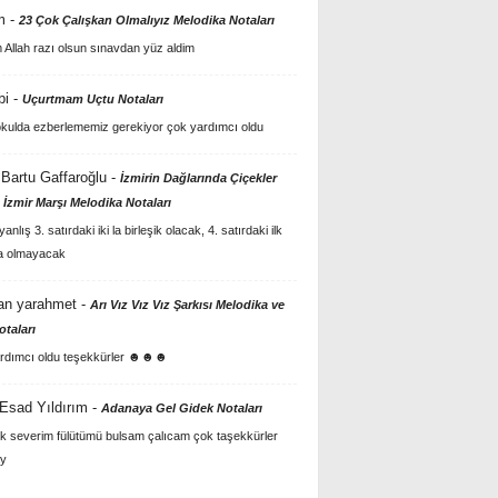
m
-
23 Çok Çalışkan Olmalıyız Melodika Notaları
Allah razı olsun sınavdan yüz aldim
bi
-
Uçurtmam Uçtu Notaları
kulda ezberlememiz gerekiyor çok yardımcı oldu
Bartu Gaffaroğlu
-
İzmirin Dağlarında Çiçekler
 İzmir Marşı Melodika Notaları
anlış 3. satırdaki iki la birleşik olacak, 4. satırdaki ilk
a olmayacak
an yarahmet
-
Arı Vız Vız Vız Şarkısı Melodika ve
otaları
rdımcı oldu teşekkürler ☻☻☻
 Esad Yıldırım
-
Adanaya Gel Gidek Notaları
k severim fülütümü bulsam çalıcam çok taşekkürler
y