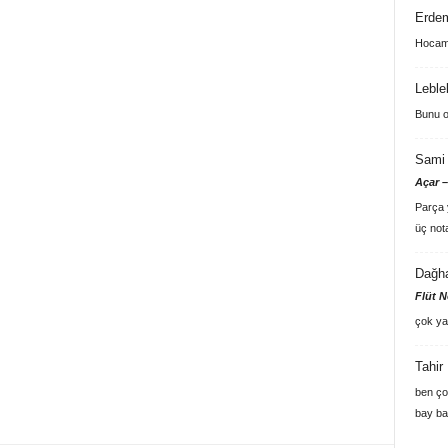
Erde
Hocam 
Leble
Bunu o
Sami 
Açar –
Parça y
üç not
Dağh
Flüt N
çok ya
Tahir
ben ço
bay ba