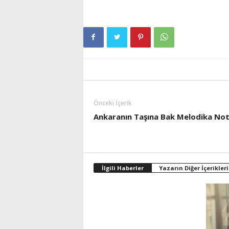
Önceki İçerik
Ankaranın Taşına Bak Melodika Not
İlgili Haberler
Yazarın Diğer İçerikleri