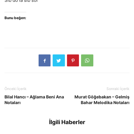
Sib do la sib sol
Bunu beğen:
Önceki İçerik
Sonraki İçerik
Bilal Hancı – Ağlama Beni Ana
Murat Göğebakan – Gelmiş
Notaları
Bahar Melodika Notaları
İlgili Haberler