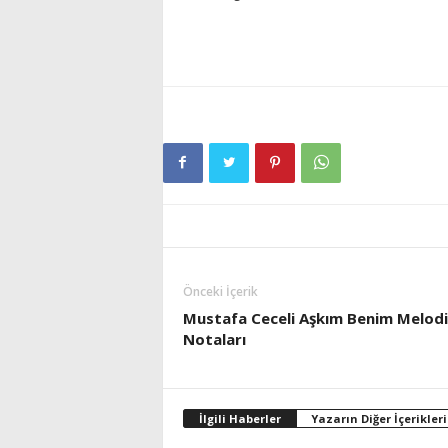
Önceki İçerik
Mustafa Ceceli Aşkım Benim Melod
Notaları
İlgili Haberler
Yazarın Diğer İçerikleri