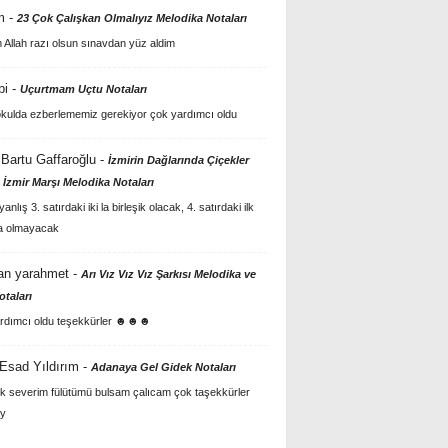
m
-
23 Çok Çalışkan Olmalıyız Melodika Notaları
Allah razı olsun sınavdan yüz aldim
bi
-
Uçurtmam Uçtu Notaları
kulda ezberlememiz gerekiyor çok yardımcı oldu
Bartu Gaffaroğlu
-
İzmirin Dağlarında Çiçekler
 İzmir Marşı Melodika Notaları
anlış 3. satırdaki iki la birleşik olacak, 4. satırdaki ilk
a olmayacak
an yarahmet
-
Arı Vız Vız Vız Şarkısı Melodika ve
otaları
rdımcı oldu teşekkürler ☻☻☻
 Esad Yıldırım
-
Adanaya Gel Gidek Notaları
k severim fülütümü bulsam çalıcam çok taşekkürler
y