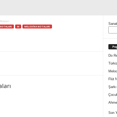
Notaları
Sanat
 NOTALARI
M
MELODIKA NOTALARI
Pop
Do Re
Türkü
Melod
Flüt N
ları
Şarkı
Çocuk
Ahmet
Son Y