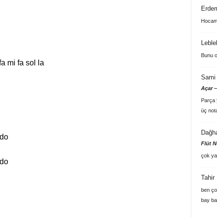
Erde
Hocam 
Leble
Bunu o
fa mi fa sol la
Sami 
Açar –
Parça y
üç not
Dağh
 do
Flüt N
çok ya
 do
Tahir
ben ço
bay ba