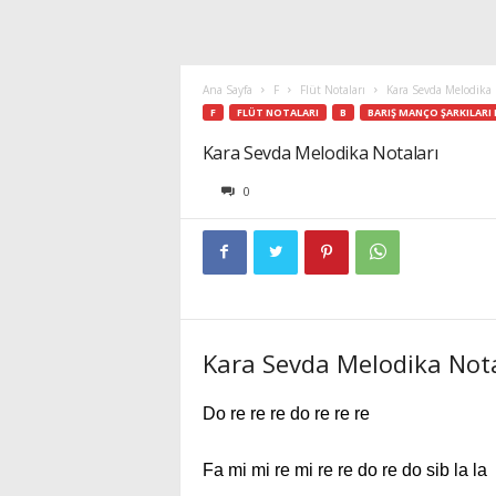
Ana Sayfa
F
Flüt Notaları
Kara Sevda Melodika 
F
FLÜT NOTALARI
B
BARIŞ MANÇO ŞARKILARI
Kara Sevda Melodika Notaları
0
Kara Sevda Melodika Nota
Do re re re do re re re
Fa mi mi re mi re re do re do sib la la