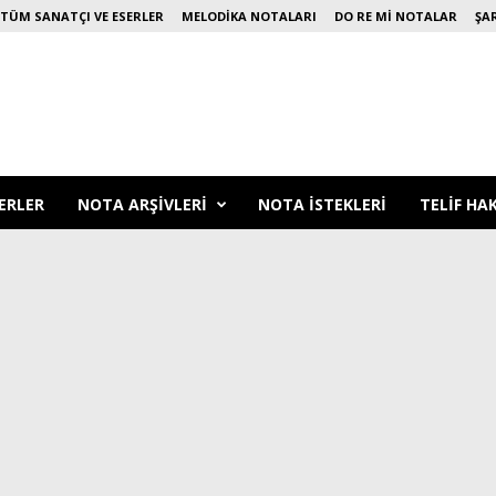
TÜM SANATÇI VE ESERLER
MELODIKA NOTALARI
DO RE MI NOTALAR
ŞA
ERLER
NOTA ARŞIVLERI
NOTA ISTEKLERI
TELIF HA