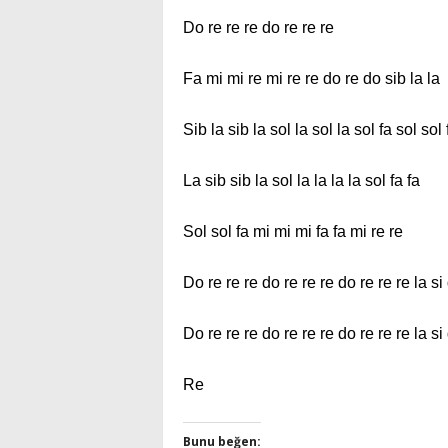
Do re re re do re re re
Fa mi mi re mi re re do re do sib la la
Sib la sib la sol la sol la sol fa sol sol 
La sib sib la sol la la la la sol fa fa
Sol sol fa mi mi mi fa fa mi re re
Do re re re do re re re do re re re la si
Do re re re do re re re do re re re la si
Re
Bunu beğen: