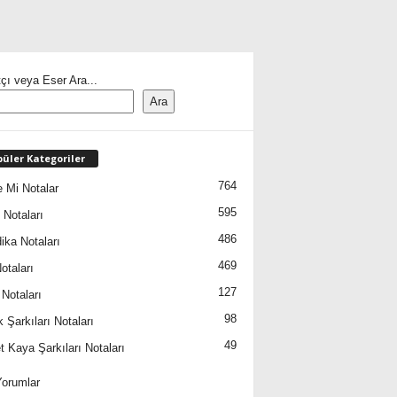
çı veya Eser Ara...
Ara
üler Kategoriler
764
 Mi Notalar
595
 Notaları
486
ika Notaları
469
otaları
127
 Notaları
98
 Şarkıları Notaları
49
 Kaya Şarkıları Notaları
orumlar