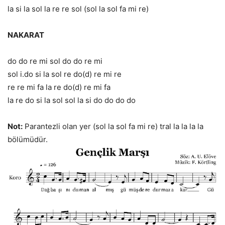
la si la sol la re re sol (sol la sol fa mi re)
NAKARAT
do do re mi sol do do re mi
sol i.do si la sol re do(d) re mi re
re re mi fa la re do(d) re mi fa
la re do si la sol sol la si do do do do
Not:
Parantezli olan yer (sol la sol fa mi re) tral la la la la
bölümüdür.