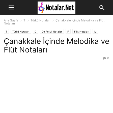
Ana Sayfa
T
Türkü Notaları
Çanakkale İçinde Melodika ve Flüt
Notaları
T
Türkü Notaları
D
Do Re Mi Notalar
F
Flüt Notaları
M
Çanakkale İçinde Melodika ve
Melodika Notaları
Flüt Notaları
0