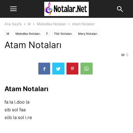
Ana Sayfa
M
Melodika Notaları
Atam Notaları
M
Melodika Notaları
F
Flüt Notaları
Marş Notaları
Atam Notaları
0
Atam Notaları
fa la i.doo la
sib sol faa
siib la sol i.re