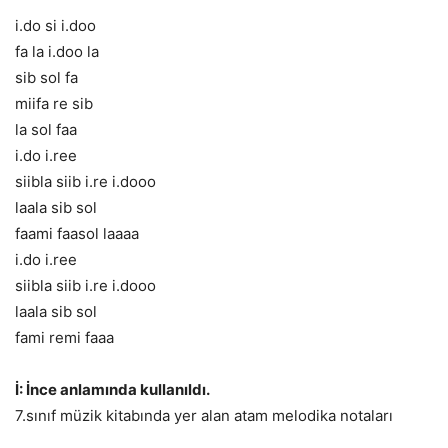
i.do si i.doo
fa la i.doo la
sib sol fa
miifa re sib
la sol faa
i.do i.ree
siibla siib i.re i.dooo
laala sib sol
faami faasol laaaa
i.do i.ree
siibla siib i.re i.dooo
laala sib sol
fami remi faaa
İ: İnce anlamında kullanıldı.
7.sınıf müzik kitabında yer alan atam melodika notaları