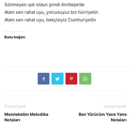
Sönmeyen ışık oldun şimdi Anıttepe’de
Atam sen rahat uyu, yolcusuyuz biz hürriyetin
Atam sen rahat uyu, bekçisiyiz Cumhuriyetin
Bunu beğen:
Önceki İçerik
Sonraki İçerik
Memleketim Melodika
Ben Yürürüm Yane Yane
Notaları
Notaları