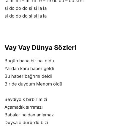
fa mi mi – mi re re – re do do – do si si
si do do do si si la la
si do do do si si la la
Vay Vay Dünya Sözleri
Bugün bana bir hal oldu
Yardan kara haber geldi
Bu haber bağrımı deldi
Bir de duydum Menom öldü
Sevdiydik birbirimizi
Açamadık sırrımızı
Babalar haldan anlamaz
Duysa öldürürdü bizi