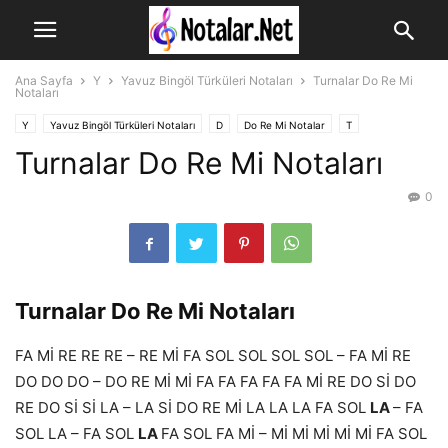
Ana Sayfa
Y
Yavuz Bingöl Türküleri Notaları
Turnalar Do Re Mi
Notaları
Y
Yavuz Bingöl Türküleri Notaları
D
Do Re Mi Notalar
T
Turnalar Do Re Mi Notaları
Türkü Notaları
0
Turnalar Do Re Mi Notaları
FA Mİ RE RE RE – RE Mİ FA SOL SOL SOL SOL – FA Mİ RE
DO DO DO – DO RE Mİ Mİ FA FA FA FA FA Mİ RE DO Sİ DO
RE DO Sİ Sİ LA – LA Sİ DO RE Mİ LA LA LA FA SOL
LA
– FA
SOL LA – FA SOL
LA
FA SOL FA Mİ – Mİ Mİ Mİ Mİ Mİ FA SOL