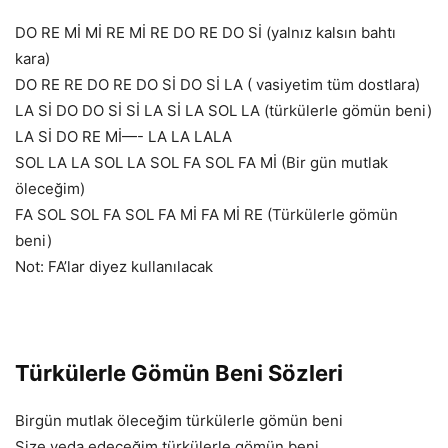
DO RE Mİ Mİ RE Mİ RE DO RE DO Sİ (yalnız kalsın bahtı
kara)
DO RE RE DO RE DO Sİ DO Sİ LA ( vasiyetim tüm dostlara)
LA Sİ DO DO Sİ Sİ LA Sİ LA SOL LA (türkülerle gömün beni)
LA Sİ DO RE Mİ—- LA LA LALA
SOL LA LA SOL LA SOL FA SOL FA Mİ (Bir gün mutlak
öleceğim)
FA SOL SOL FA SOL FA Mİ FA Mİ RE (Türkülerle gömün
beni)
Not: FA’lar diyez kullanılacak
Türkülerle Gömün Beni Sözleri
Birgün mutlak öleceğim türkülerle gömün beni
Size veda edeceğim türkülerle gömün beni…