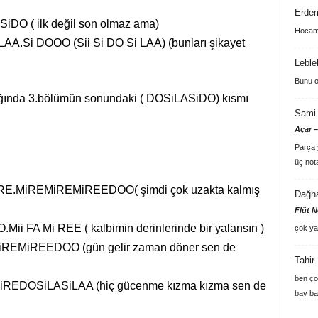
Erde
DO ( ilk değil son olmaz ama)
Hocam 
AA.Si DOOO (Sii Si DO Si LAA) (bunları şikayet
Leble
Bunu o
dığında 3.bölümün sonundaki ( DOSiLASiDO) kısmı
Sami 
Açar –
Parça y
üç not
E.MiREMiREMiREEDOO( şimdi çok uzakta kalmış
Dağh
Flüt N
i FA Mi REE ( kalbimin derinlerinde bir yalansın )
çok ya
MiREMiREEDOO (gün gelir zaman döner sen de
Tahir
ben ço
REDOSiLASiLAA (hiç gücenme kızma kızma sen de
bay ba