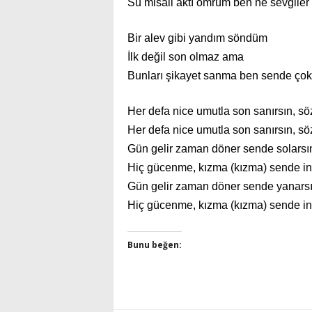
Su misali aktı ömrüm ben ne sevgile
Bir alev gibi yandım söndüm
İlk değil son olmaz ama
Bunları şikayet sanma ben sende ço
Her defa nice umutla son sanırsın, s
Her defa nice umutla son sanırsın, s
Gün gelir zaman döner sende solarsı
Hiç gücenme, kızma (kızma) sende i
Gün gelir zaman döner sende yanars
Hiç gücenme, kızma (kızma) sende i
Bunu beğen: