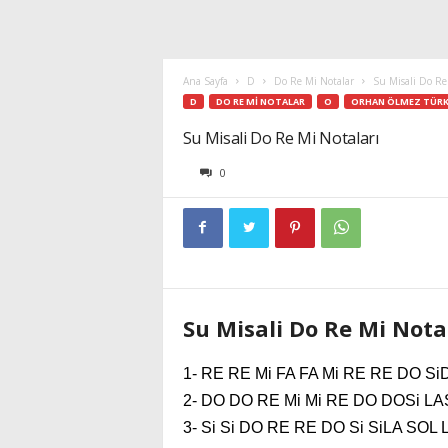
Ana Sayfa
D
Do Re Mi Notalar
Su Misali Do Re
D
DO RE MI NOTALAR
O
ORHAN ÖLMEZ TÜRK
Su Misali Do Re Mi Notaları
0
Su Misali Do Re Mi Nota
1- RE RE Mi FA FA Mi RE RE DO SiDO
2- DO DO RE Mi Mi RE DO DOSi LASi
3- Si Si DO RE RE DO Si SiLA SOL 