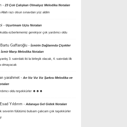
m
-
23 Çok Çalışkan Olmalıyız Melodika Notaları
Allah razı olsun sınavdan yüz aldim
bi
-
Uçurtmam Uçtu Notaları
kulda ezberlememiz gerekiyor çok yardımcı oldu
Bartu Gaffaroğlu
-
İzmirin Dağlarında Çiçekler
 İzmir Marşı Melodika Notaları
anlış 3. satırdaki iki la birleşik olacak, 4. satırdaki ilk
a olmayacak
an yarahmet
-
Arı Vız Vız Vız Şarkısı Melodika ve
otaları
rdımcı oldu teşekkürler ☻☻☻
 Esad Yıldırım
-
Adanaya Gel Gidek Notaları
k severim fülütümü bulsam çalıcam çok taşekkürler
y