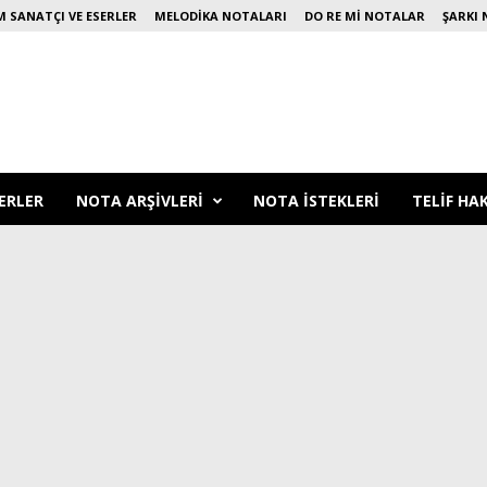
 SANATÇI VE ESERLER
MELODIKA NOTALARI
DO RE MI NOTALAR
ŞARKI 
ERLER
NOTA ARŞIVLERI
NOTA ISTEKLERI
TELIF HA