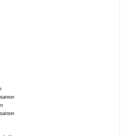
n
nsansın
ın
nsansın