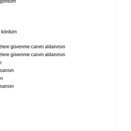
r gördüm
k kördüm
özlere güvenme canım aldanırsın
özlere güvenme canım aldanırsın
n
nsansın
ın
nsansın