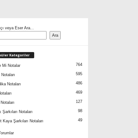
çı veya Eser Ara...
Ara
üler Kategoriler
764
 Mi Notalar
595
 Notaları
486
ika Notaları
469
otaları
127
 Notaları
98
 Şarkıları Notaları
49
 Kaya Şarkıları Notaları
orumlar