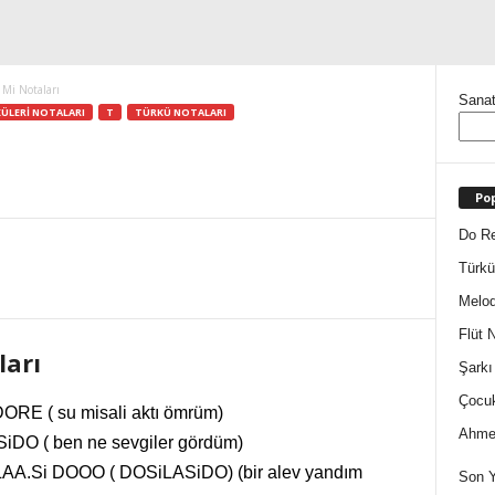
 Mi Notaları
Sanat
ÜLERI NOTALARI
T
TÜRKÜ NOTALARI
Pop
Do Re
Türkü
Melod
Flüt N
ları
Şarkı
Çocuk
RE ( su misali aktı ömrüm)
Ahmet
DO ( ben ne sevgiler gördüm)
LAA.Si DOOO ( DOSiLASiDO) (bir alev yandım
Son Y