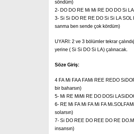
söndüm)
2- DO DO RE Mi Mi RE DO DO Si LASi
3- Si Si DO RE RE DO Si Si LA SOL L
sanma ben sende çok kördüm)
UYARI: 2 ve 3 bölümler tekrar çalın
yerine ( Si Si DO Si LA) çalınacak.
Söze Giriş:
4 FA Mi FAA FAMi REE REDO SiDOR
bir baharsın)
5- Mi RE MiMi RE DO DOSi LASiDOO.Mi
6- RE Mi FA Mi FA Mi FA Mi.SOLFA
solarsın)
7- Si DO REE DO REE DO RE DO.Mi
insansın)