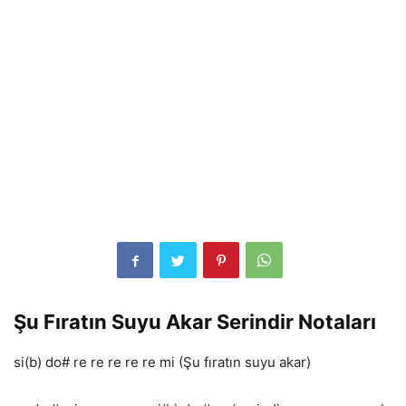
Şu Fıratın Suyu Akar Serindir Notaları
si(b) do# re re re re re mi (Şu fıratın suyu akar)