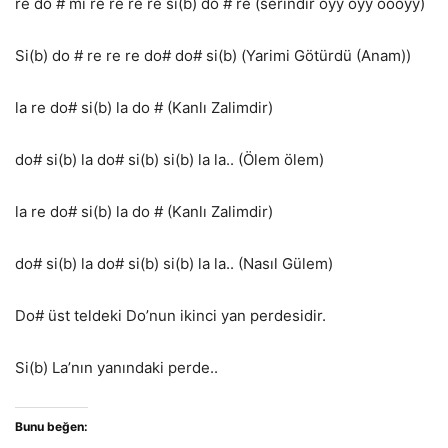
re do # mi re re re re si(b) do # re (serindir oyy oyy oooyy)
Si(b) do # re re re do# do# si(b) (Yarimi Götürdü (Anam))
la re do# si(b) la do # (Kanlı Zalimdir)
do# si(b) la do# si(b) si(b) la la.. (Ölem ölem)
la re do# si(b) la do # (Kanlı Zalimdir)
do# si(b) la do# si(b) si(b) la la.. (Nasıl Gülem)
Do# üst teldeki Do’nun ikinci yan perdesidir.
Si(b) La’nın yanındaki perde..
Bunu beğen: