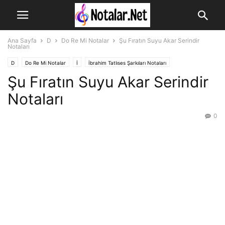
Ana Sayfa
D
Do Re Mi Notalar
Şu Fıratın Suyu Akar Serindir
Notaları
D
Do Re Mi Notalar
İ
İbrahim Tatlıses Şarkıları Notaları
Şu Fıratın Suyu Akar Serindir
Notaları
0