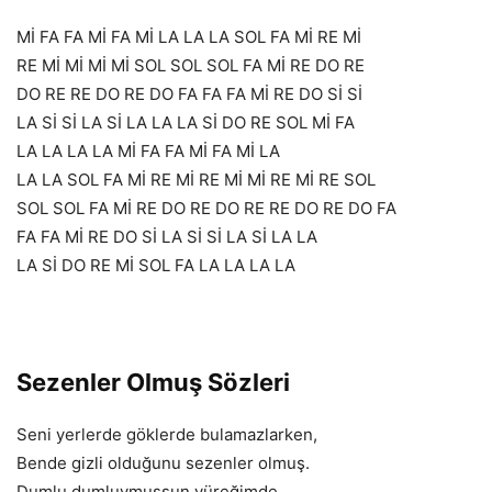
Mİ FA FA Mİ FA Mİ LA LA LA SOL FA Mİ RE Mİ
RE Mİ Mİ Mİ Mİ SOL SOL SOL FA Mİ RE DO RE
DO RE RE DO RE DO FA FA FA Mİ RE DO Sİ Sİ
LA Sİ Sİ LA Sİ LA LA LA Sİ DO RE SOL Mİ FA
LA LA LA LA Mİ FA FA Mİ FA Mİ LA
LA LA SOL FA Mİ RE Mİ RE Mİ Mİ RE Mİ RE SOL
SOL SOL FA Mİ RE DO RE DO RE RE DO RE DO FA
FA FA Mİ RE DO Sİ LA Sİ Sİ LA Sİ LA LA
LA Sİ DO RE Mİ SOL FA LA LA LA LA
Sezenler Olmuş Sözleri
Seni yerlerde göklerde bulamazlarken,
Bende gizli olduğunu sezenler olmuş.
Dumlu dumluymuşsun yüreğimde,