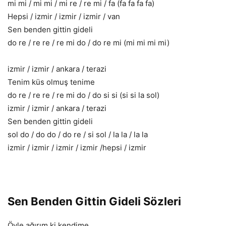
mi mi / mi mi / mi re / re mi / fa (fa fa fa fa)
Hepsi / izmir / izmir / izmir / van
Sen benden gittin gideli
do re / re re / re mi do / do re mi (mi mi mi mi)
izmir / izmir / ankara / terazi
Tenim küs olmuş tenime
do re / re re / re mi do / do si si (si si la sol)
izmir / izmir / ankara / terazi
Sen benden gittin gideli
sol do / do do / do re / si sol / la la / la la
izmir / izmir / izmir / izmir /hepsi / izmir
Sen Benden Gittin Gideli Sözleri
Öyle ağırım ki kendime