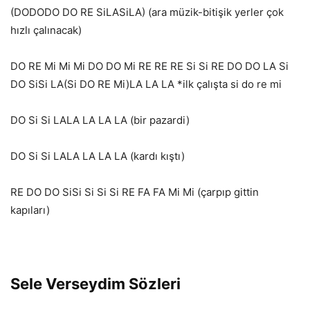
(DODODO DO RE SiLASiLA) (ara müzik-bitişik yerler çok
hızlı çalınacak)
DO RE Mi Mi Mi DO DO Mi RE RE RE Si Si RE DO DO LA Si
DO SiSi LA(Si DO RE Mi)LA LA LA *ilk çalışta si do re mi
DO Si Si LALA LA LA LA (bir pazardi)
DO Si Si LALA LA LA LA (kardı kıştı)
RE DO DO SiSi Si Si Si RE FA FA Mi Mi (çarpıp gittin
kapıları)
Sele Verseydim Sözleri