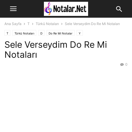
Ana Sayfa
T
Türkü Notaları
Sele Verseydim Do Re Mi Notaları
T
Türkü Notaları
D
Do Re Mi Notalar
Y
Sele Verseydim Do Re Mi
Yavuz Bingöl Türküleri Notaları
Notaları
0