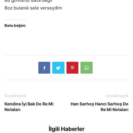
Bu gönlümü sana değil
Boz bulanık sele verseydim
Bunu beğen:
Önceki İçerik
Sonraki İçerik
Kendine İyi Bak Do Re Mi
Han Sarhoş Hancı Sarhoş Do
Notaları
Re Mi Notaları
İlgili Haberler