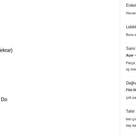
Erde
Hocam 
Leble
Bunu o
Sami 
ekrar)
Açar –
Parça y
üç not
Dağh
Flüt N
çok ya
 Do
Tahir
ben ço
bay ba