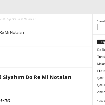
Zülfü Siyahım Do Re Mi Notaları
Sanat
Re Mi Notaları
Pop
Do Re
Türkü
Melod
Flüt N
ü Siyahım Do Re Mi Notaları
Şarkı
Çocuk
Ahmet
Tekrar)
Son Y