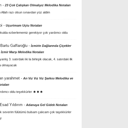
m
-
23 Çok Çalışkan Olmalıyız Melodika Notaları
Allah razı olsun sınavdan yüz aldim
bi
-
Uçurtmam Uçtu Notaları
kulda ezberlememiz gerekiyor çok yardımcı oldu
Bartu Gaffaroğlu
-
İzmirin Dağlarında Çiçekler
 İzmir Marşı Melodika Notaları
anlış 3. satırdaki iki la birleşik olacak, 4. satırdaki ilk
a olmayacak
an yarahmet
-
Arı Vız Vız Vız Şarkısı Melodika ve
otaları
rdımcı oldu teşekkürler ☻☻☻
 Esad Yıldırım
-
Adanaya Gel Gidek Notaları
k severim fülütümü bulsam çalıcam çok taşekkürler
y