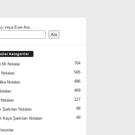
çı veya Eser Ara...
Ara
üler Kategoriler
764
 Mi Notalar
595
 Notaları
486
ika Notaları
469
otaları
127
 Notaları
98
 Şarkıları Notaları
49
 Kaya Şarkıları Notaları
orumlar