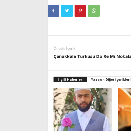
Önceki İçerik
Çanakkale Türküsü Do Re Mi Notala
İlgili Haberler
Yazarın Diğer İçerikleri