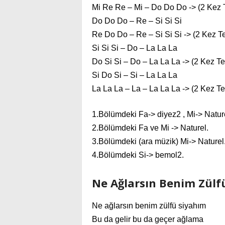
Mi Re Re – Mi – Do Do Do -> (2 Kez 
Do Do Do – Re – Si Si Si
Re Do Do – Re – Si Si Si -> (2 Kez Te
Si Si Si – Do – La La La
Do Si Si – Do – La La La -> (2 Kez Te
Si Do Si – Si – La La La
La La La – La – La La La -> (2 Kez Te
1.Bölümdeki Fa-> diyez2 , Mi-> Natur
2.Bölümdeki Fa ve Mi -> Naturel.
3.Bölümdeki (ara müzik) Mi-> Naturel
4.Bölümdeki Si-> bemol2.
Ne Ağlarsın Benim Zülfü
Ne ağlarsın benim zülfü siyahım
Bu da gelir bu da geçer ağlama