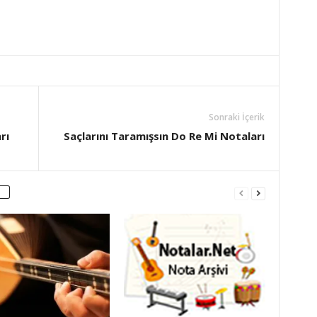
Sonraki İçerik
rı
Saçlarını Taramışsın Do Re Mi Notaları