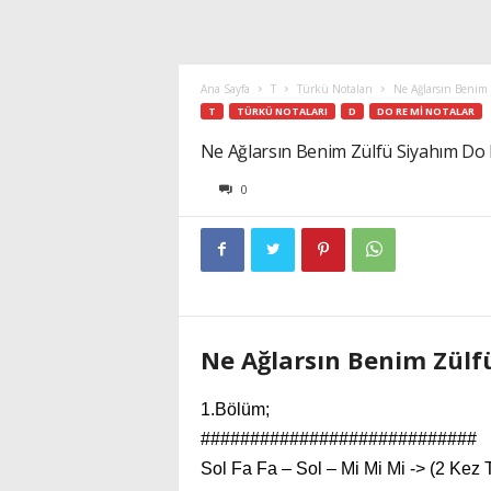
Ana Sayfa
T
Türkü Notaları
Ne Ağlarsın Benim 
T
TÜRKÜ NOTALARI
D
DO RE MI NOTALAR
Ne Ağlarsın Benim Zülfü Siyahım Do 
0
Ne Ağlarsın Benim Zülf
1.Bölüm;
############################
Sol Fa Fa – Sol – Mi Mi Mi -> (2 Kez 