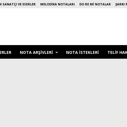
 SANATÇI VE ESERLER
MELODIKA NOTALARI
DO RE MI NOTALAR
ŞARKI 
ERLER
NOTA ARŞIVLERI
NOTA ISTEKLERI
TELIF HA