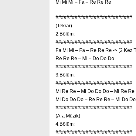
Mi Mi Mi – Fa – Re Re Re
############################
(Tekrar)
2.Bölüm;
############################
Fa Mi Mi – Fa – Re Re Re -> (2 Kez T
Re Re Re – Mi – Do Do Do
############################
3.Bölüm;
############################
Mi Re Re – Mi Do Do Do – Mi Re Re
Mi Do Do Do – Re Re Re – Mi Do Do
############################
(Ara Müzik)
4.Bölüm;
############################