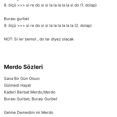
8. ölçü >>> si re do si si la la la la la si do (1. dolap)
Burası gurbet
9. ölçü >>> si re do si si la la la la la la (2. dolap)
NOT: Si ler bemol , do lar diyez olacak
Merdo Sözleri
Sana Bir Gün Olsun
Gülmedi Hayat
Kaderi Berbat Merdo,Merdo
Burası Gurbet, Burası Gurbet
Gelme Demedim mi Merdo