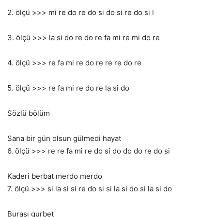
2. ölçü >>> mi re do re do si do si re do si l
3. ölçü >>> la si do re do re fa mi re mi do re
4. ölçü >>> re fa mi re do re re re do re
5. ölçü >>> re fa mi re do re la si do
Sözlü bölüm
Sana bir gün olsun gülmedi hayat
6. ölçü >>> re re fa mi re do si do do do re do si
Kaderi berbat merdo merdo
7. ölçü >>> si la si si re do si si la si do si la si do
Burası gurbet