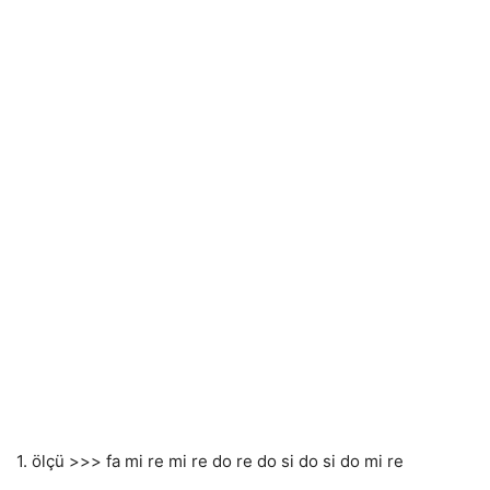
1. ölçü >>> fa mi re mi re do re do si do si do mi re