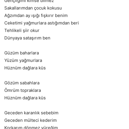
Gençliğimi kimse bilmez
Sakallarımdan çocuk kokusu
Ağzımdan ay ışığı fışkırır benim
Ceketimi yağmurlara astığımdan beri
Tehlikeli şiir okur
Dünyaya sataşırım ben
Güzüm baharlara
Yüzüm yağmurlara
Hüznüm dağlara küs
Gözüm sabahlara
Ömrüm topraklara
Hüznüm dağlara küs
Geceden karanlık sebebim
Geceden mülteci kederim
Korkarım dönmez yüreğim