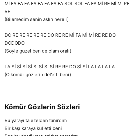
Mİ FA FA FA FA FA FA FA FA SOL SOL FA FA Mİ RE Mİ Mİ RE
RE
(Bilemedim senin aslın nereli)
DO RE RE RE RE RE DO RE RE Mİ FA Mİ Mİ RE RE DO
DODODO
(Söyle güzel ben de olam oralı)
LA Sİ Sİ Sİ Sİ Sİ Sİ Sİ Sİ RE RE DO Sİ Sİ LA LA LA LA
(O kömür gözlerin del’etti beni)
Kömür Gözlerin Sözleri
Bu yarayı ta ezelden tanırdım
Bir kaşı karaya kul etti beni