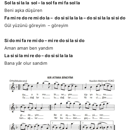
Sol la si la la sol – la sol fa mi fa sol la
Beni aşka düşüren
Fa mi re do re mi do la – do si si la la la – do si si la la si si do
Gül yüzünü göreyim – göreyim
Si do mi fa re mi do – mi re do si la si do
Aman aman ben yandım
La si si la mi re do – do si si la la la
Bana yâr olur sandım