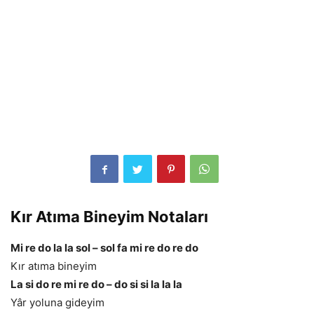
Kır Atıma Bineyim Notaları
Mi re do la la sol – sol fa mi re do re do
Kır atıma bineyim
La si do re mi re do – do si si la la la
Yâr yoluna gideyim