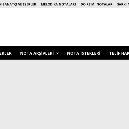
 SANATÇI VE ESERLER
MELODIKA NOTALARI
DO RE MI NOTALAR
ŞARKI 
ERLER
NOTA ARŞIVLERI
NOTA ISTEKLERI
TELIF HA