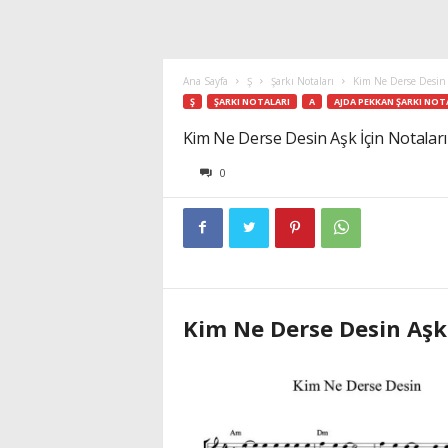
Ana Sayfa
Ş
Şarkı Notaları
Kim Ne Derse Desin 
Ş
ŞARKI NOTALARI
A
AJDA PEKKAN ŞARKI NOT
Kim Ne Derse Desin Aşk İçin Notaları
0
Kim Ne Derse Desin Aşk 