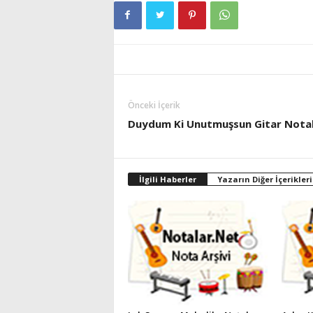
Önceki İçerik
Duydum Ki Unutmuşsun Gitar Notal
İlgili Haberler
Yazarın Diğer İçerikleri