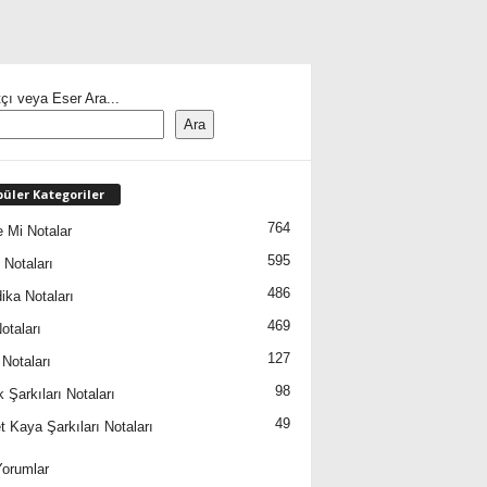
çı veya Eser Ara...
Ara
üler Kategoriler
764
 Mi Notalar
595
 Notaları
486
ika Notaları
469
otaları
127
 Notaları
98
 Şarkıları Notaları
49
 Kaya Şarkıları Notaları
orumlar