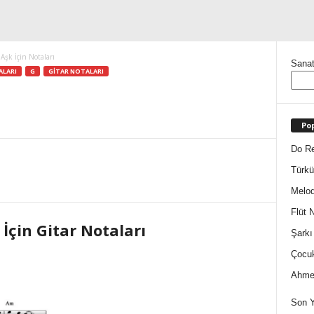
Aşk İçin Notaları
Sanat
ALARI
G
GITAR NOTALARI
Pop
Do Re
Türkü
Melod
Flüt N
İçin Gitar Notaları
Şarkı
Çocuk
Ahmet
Son Y