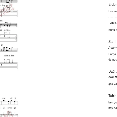
Erde
Hocam 
Leble
Bunu o
Sami 
Açar –
Parça y
üç not
Dağh
Flüt N
çok ya
Tahir
ben ço
bay ba