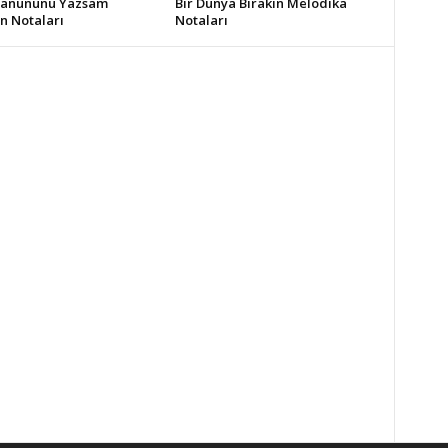
Kanununu Yazsam
Bir Dünya Bırakın Melodika
n Notaları
Notaları