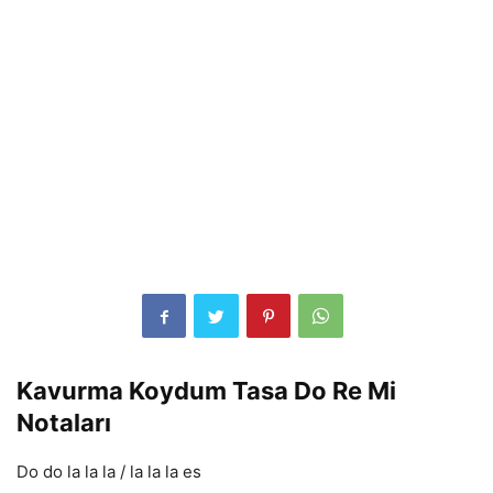
Kavurma Koydum Tasa Do Re Mi
Notaları
Do do la la la / la la la es