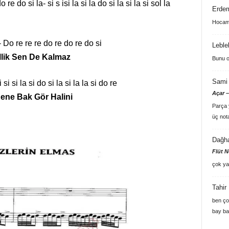
e do si la- si s isi la si la do si la si la si sol la
Erde
Hocam 
– Do re re re do re do re do si
Leble
llik Sen De Kalmaz
Bunu o
Sami 
i si la si do si la si la la si do re
Açar –
ene Bak Gör Halini
Parça y
üç not
Dağh
Flüt N
çok ya
Tahir
ben ço
bay ba