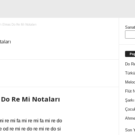
n Elmas Do Re Mi Notaları
Sanat
aları
Pop
Do Re
Türkü
Melod
Flüt N
 Do Re Mi Notaları
Şarkı
Çocuk
Ahmet
mi re mi fa mi re mi fa mi re do
e od re mi re do re mi re do si
Son Y