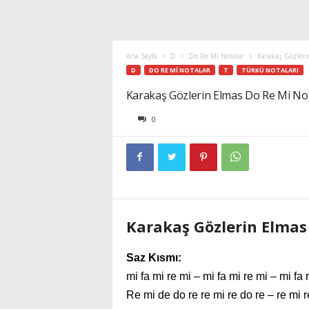
Ana Sayfa
D
Do Re Mi Notalar
Karakaş Gözleri
D
DO RE MI NOTALAR
T
TÜRKÜ NOTALARI
Karakaş Gözlerin Elmas Do Re Mi Not
0
Karakaş Gözlerin Elmas
Saz Kısmı:
mi fa mi re mi – mi fa mi re mi – mi fa 
Re mi de do re re mi re do re – re mi r