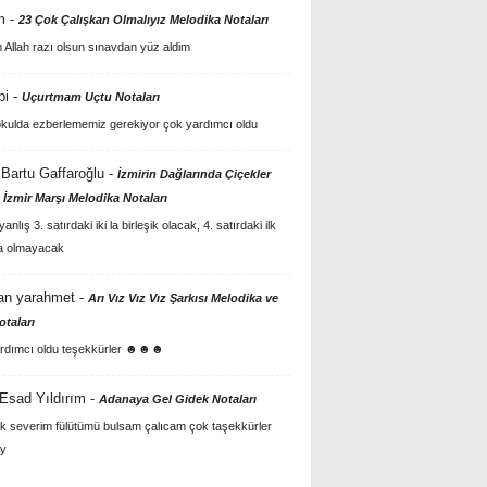
m
-
23 Çok Çalışkan Olmalıyız Melodika Notaları
Allah razı olsun sınavdan yüz aldim
bi
-
Uçurtmam Uçtu Notaları
kulda ezberlememiz gerekiyor çok yardımcı oldu
Bartu Gaffaroğlu
-
İzmirin Dağlarında Çiçekler
 İzmir Marşı Melodika Notaları
anlış 3. satırdaki iki la birleşik olacak, 4. satırdaki ilk
a olmayacak
an yarahmet
-
Arı Vız Vız Vız Şarkısı Melodika ve
otaları
rdımcı oldu teşekkürler ☻☻☻
 Esad Yıldırım
-
Adanaya Gel Gidek Notaları
k severim fülütümü bulsam çalıcam çok taşekkürler
y