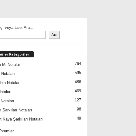
çı veya Eser Ara...
Ara
üler Kategoriler
764
 Mi Notalar
595
 Notaları
486
ika Notaları
469
otaları
127
 Notaları
98
 Şarkıları Notaları
49
 Kaya Şarkıları Notaları
orumlar