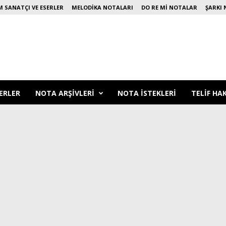
 SANATÇI VE ESERLER
MELODIKA NOTALARI
DO RE MI NOTALAR
ŞARKI 
ERLER
NOTA ARŞIVLERI
NOTA ISTEKLERI
TELIF HA