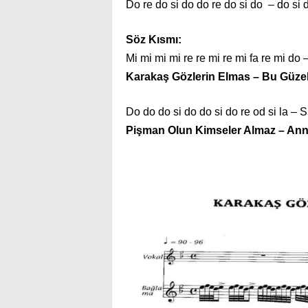
Do re do si do do re do si do – do si do r
Söz Kısmı:
Mi mi mi mi re re mi re mi fa re mi do 
Karakaş Gözlerin Elmas – Bu Güze
Do do do si do do si do re od si la – Si s
Pişman Olun Kimseler Almaz – Ann