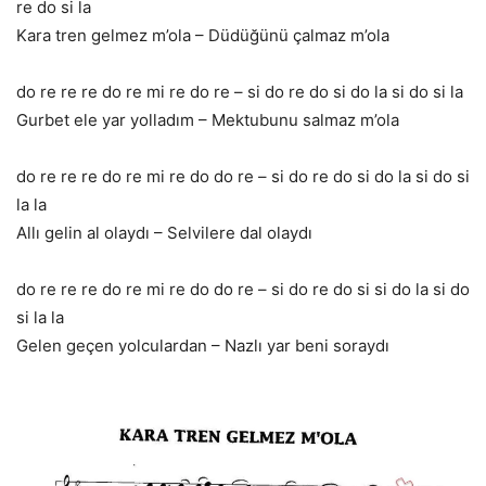
re do si la
Kara tren gelmez m’ola – Düdüğünü çalmaz m’ola
do re re re do re mi re do re – si do re do si do la si do si la
Gurbet ele yar yolladım – Mektubunu salmaz m’ola
do re re re do re mi re do do re – si do re do si do la si do si
la la
Allı gelin al olaydı – Selvilere dal olaydı
do re re re do re mi re do do re – si do re do si si do la si do
si la la
Gelen geçen yolculardan – Nazlı yar beni soraydı