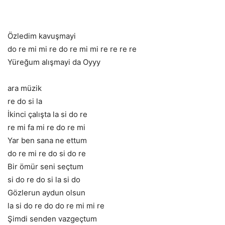
Özledim kavuşmayi
do re mi mi re do re mi mi re re re re
Yüreğum alışmayi da Oyyy
ara müzik
re do si la
İkinci çalışta la si do re
re mi fa mi re do re mi
Yar ben sana ne ettum
do re mi re do si do re
Bir ömür seni seçtum
si do re do si la si do
Gözlerun aydun olsun
la si do re do do re mi mi re
Şimdi senden vazgeçtum