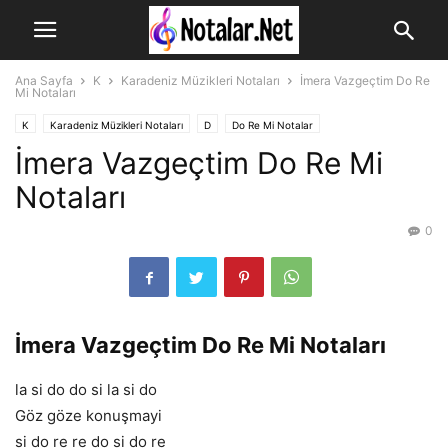
Ana Sayfa
K
Karadeniz Müzikleri Notaları
İmera Vazgeçtim Do Re
Mi Notaları
K
Karadeniz Müzikleri Notaları
D
Do Re Mi Notalar
İmera Vazgeçtim Do Re Mi
Notaları
0
İmera Vazgeçtim Do Re Mi Notaları
la si do do si la si do
Göz göze konuşmayi
si do re re do si do re