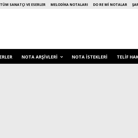
TÜM SANATÇI VE ESERLER
MELODIKA NOTALARI
DO RE MI NOTALAR
ŞA
ERLER
NOTA ARŞIVLERI
NOTA ISTEKLERI
TELIF HA