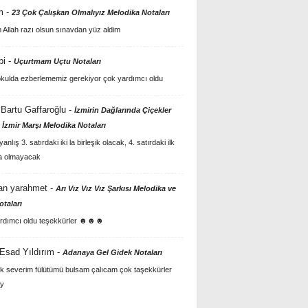
m
-
23 Çok Çalışkan Olmalıyız Melodika Notaları
Allah razı olsun sınavdan yüz aldim
bi
-
Uçurtmam Uçtu Notaları
kulda ezberlememiz gerekiyor çok yardımcı oldu
Bartu Gaffaroğlu
-
İzmirin Dağlarında Çiçekler
 İzmir Marşı Melodika Notaları
anlış 3. satırdaki iki la birleşik olacak, 4. satırdaki ilk
a olmayacak
an yarahmet
-
Arı Vız Vız Vız Şarkısı Melodika ve
otaları
rdımcı oldu teşekkürler ☻☻☻
 Esad Yıldırım
-
Adanaya Gel Gidek Notaları
k severim fülütümü bulsam çalıcam çok taşekkürler
y