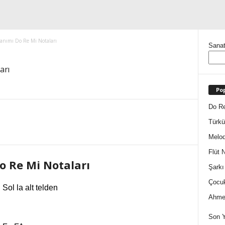
Yanımı Do Re Mi Notaları
Sanat
arı
Pop
Do Re
Türkü
Melod
Flüt N
o Re Mi Notaları
Şarkı
Çocuk
Sol la alt telden
Ahmet
Son Y