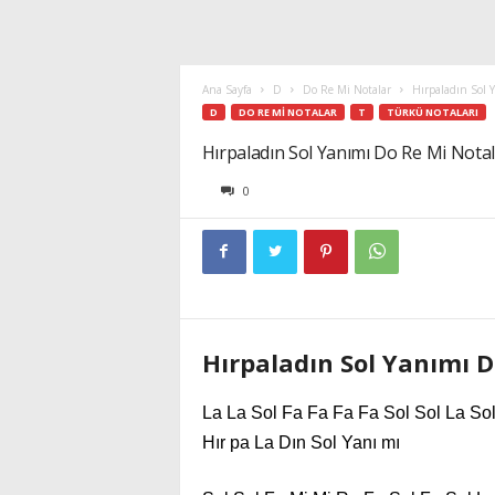
Ana Sayfa
D
Do Re Mi Notalar
Hırpaladın Sol 
D
DO RE MI NOTALAR
T
TÜRKÜ NOTALARI
Hırpaladın Sol Yanımı Do Re Mi Notal
0
Hırpaladın Sol Yanımı D
La La Sol Fa Fa Fa Fa Sol Sol La Sol 
Hır pa La Dın Sol Yanı mı