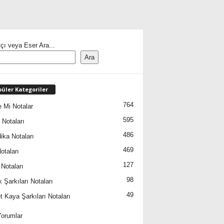
çı veya Eser Ara...
Ara
üler Kategoriler
764
 Mi Notalar
595
 Notaları
486
ika Notaları
469
otaları
127
 Notaları
98
 Şarkıları Notaları
49
 Kaya Şarkıları Notaları
orumlar