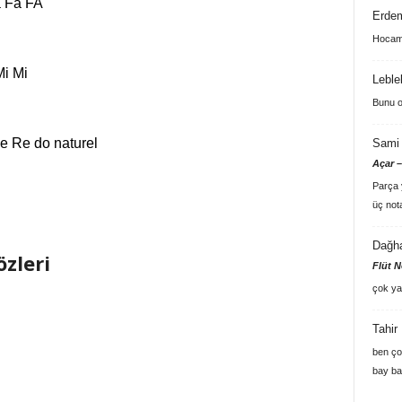
a Fa FA
Erde
Hocam 
Mi Mi
Leble
Bunu o
e Re do naturel
Sami 
Açar –
Parça y
üç not
Dağh
özleri
Flüt N
çok ya
Tahir
ben ço
bay ba