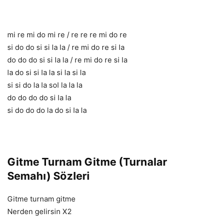
mi re mi do mi re / re re re mi do re
si do do si si la la / re mi do re si la
do do do si si la la / re mi do re si la
la do si si la la si la si la
si si do la la sol la la la
do do do do si la la
si do do do la do si la la
Gitme Turnam Gitme (Turnalar
Semahı) Sözleri
Gitme turnam gitme
Nerden gelirsin X2