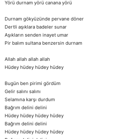
Yörü durnam yörü canana yörü
Durnam gökyüzünde pervane döner
Dertli aşıklara badeler sunar
Aşıkların senden inayet umar
Pir balım sultana benzersin durnam
Allah allah allah allah
Hüdey hüdey hüdey hüdey
Bugün ben pirimi gördüm
Gelir salını salını
Selamına karşı durdum
Bağrım delini delini
Hüdey hüdey hüdey hüdey
Bağrım delini delini
Hüdey hüdey hüdey hüdey