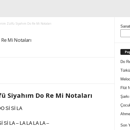
nim Zülfü Siyahım Do Re Mi Notaları
Sanat
 Re Mi Notaları
Pop
Do Re
Türkü
Melod
Flüt N
ü Siyahım Do Re Mi Notaları
Şarkı
Çocuk
O Sİ Sİ LA
Ahmet
 Sİ LA – LA LA LA LA –
Son Y