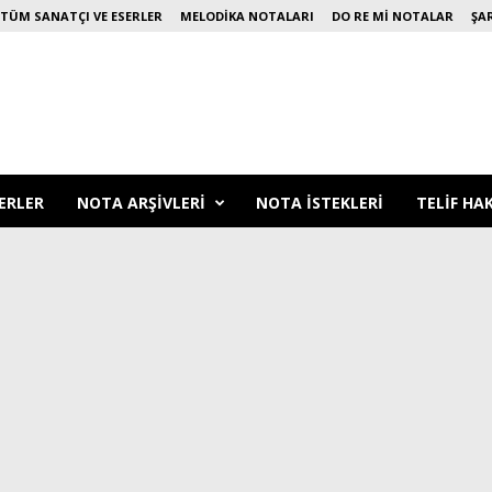
TÜM SANATÇI VE ESERLER
MELODIKA NOTALARI
DO RE MI NOTALAR
ŞA
ERLER
NOTA ARŞIVLERI
NOTA ISTEKLERI
TELIF HA