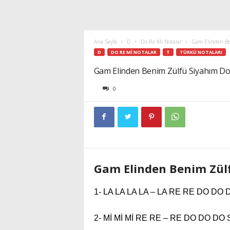
Ana Sayfa
D
Do Re Mi Notalar
Gam Elinden Be
D
DO RE MI NOTALAR
T
TÜRKÜ NOTALARI
Gam Elinden Benim Zülfü Siyahım Do
0
Gam Elinden Benim Zülf
1- LA LA LA LA – LA RE RE DO DO D
2- Mİ Mİ Mİ RE RE – RE DO DO DO Sİ