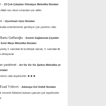
m
-
23 Çok Çalışkan Olmalıyız Melodika Notaları
Allah razı olsun sınavdan yüz aldim
bi
-
Uçurtmam Uçtu Notaları
kulda ezberlememiz gerekiyor çok yardımcı oldu
Bartu Gaffaroğlu
-
İzmirin Dağlarında Çiçekler
 İzmir Marşı Melodika Notaları
anlış 3. satırdaki iki la birleşik olacak, 4. satırdaki ilk
a olmayacak
an yarahmet
-
Arı Vız Vız Vız Şarkısı Melodika ve
otaları
rdımcı oldu teşekkürler ☻☻☻
 Esad Yıldırım
-
Adanaya Gel Gidek Notaları
k severim fülütümü bulsam çalıcam çok taşekkürler
y