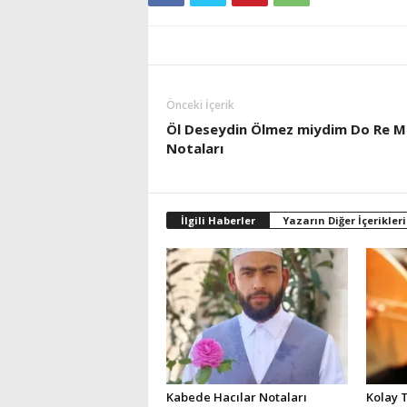
Önceki İçerik
Öl Deseydin Ölmez miydim Do Re M
Notaları
İlgili Haberler
Yazarın Diğer İçerikleri
Kabede Hacılar Notaları
Kolay 