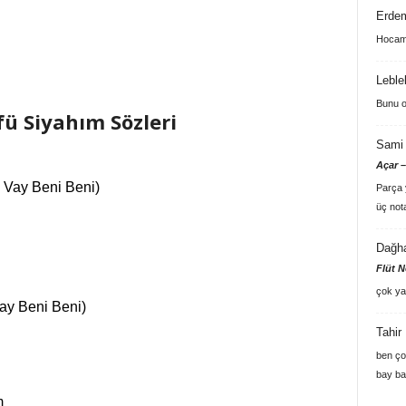
Erde
Hocam 
Leble
Bunu o
ü Siyahım Sözleri
Sami 
Açar –
 Vay Beni Beni)
Parça y
üç not
Dağh
Flüt N
çok ya
ay Beni Beni)
Tahir
ben ço
bay ba
m