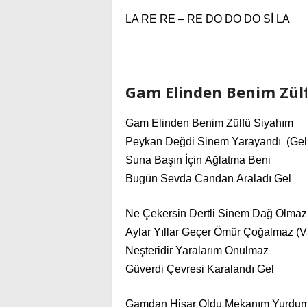
LA RE RE – RE DO DO DO Sİ LA
Gam Elinden Benim Zülf
Gam Elinden Benim Zülfü Siyahım
Peykan Değdi Sinem Yarayandı (Gel
Suna Başın İçin Ağlatma Beni
Bugün Sevda Candan Araladı Gel
Ne Çekersin Dertli Sinem Dağ Olmaz
Aylar Yıllar Geçer Ömür Çoğalmaz (V
Neşteridir Yaralarım Onulmaz
Güverdi Çevresi Karalandı Gel
Gamdan Hisar Oldu Mekanım Yurdu