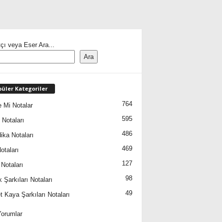
çı veya Eser Ara...
Ara
üler Kategoriler
764
 Mi Notalar
595
 Notaları
486
ika Notaları
469
otaları
127
 Notaları
98
 Şarkıları Notaları
49
 Kaya Şarkıları Notaları
orumlar