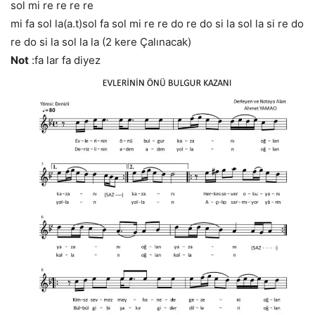
sol mi re re re re
mi fa sol la(a.t)sol fa sol mi re re do re do si la sol la si re do
re do si la sol la la (2 kere Çalınacak)
Not
:fa lar fa diyez