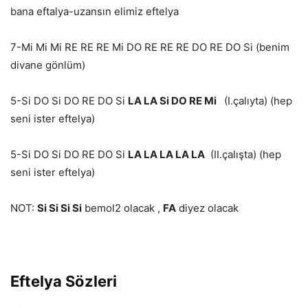
bana eftalya-uzansın elimiz eftelya
7-Mi Mi Mi RE RE RE Mi DO RE RE RE DO RE DO Si (benim
divane gönlüm)
5-Si DO Si DO RE DO Si
LA LA Si DO RE Mi
(I.çalıyta) (hep
seni ister eftelya)
5-Si DO Si DO RE DO Si
LA LA LA LA LA
(II.çalışta) (hep
seni ister eftelya)
NOT:
Si Si Si Si
bemol2 olacak ,
FA
diyez olacak
Eftelya Sözleri