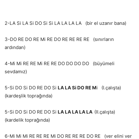
2-LA Si LA Si DO Si Si LA LA LA LA (bir el uzanır bana)
3-DO RE DO RE Mi RE DO RE RE RE RE (sınırların
ardından)
4-Mi Mi RE RE Mi RE RE DO DO DO DO (büyümeli
sevdamız)
5-Si DO Si DO RE DO Si
LA LA Si DO RE M
i (I.çalışta)
(kardeşlik toprağında)
5-Si DO Si DO RE DO Si
LA LA LA LA LA
(II.çalışta)
(kardelik toprağında)
6-Mi Mi Mi RE RE RE Mi DO RE RE RE DO RE (ver elini ver