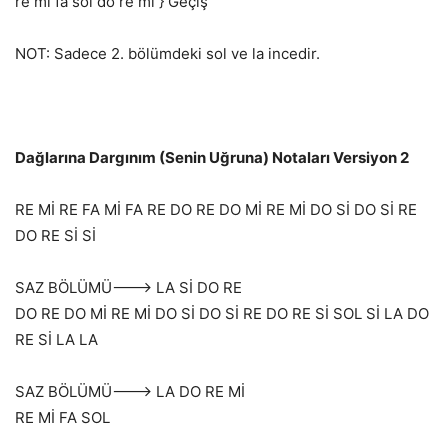
re mi fa sol do re mi } Geçiş
NOT: Sadece 2. bölümdeki sol ve la incedir.
Dağlarına Dargınım (Senin Uğruna) Notaları Versiyon 2
RE Mİ RE FA Mİ FA RE DO RE DO Mİ RE Mİ DO Sİ DO Sİ RE
DO RE Sİ Sİ
SAZ BÖLÜMÜ——-> LA Sİ DO RE
DO RE DO Mİ RE Mİ DO Sİ DO Sİ RE DO RE Sİ SOL Sİ LA DO
RE Sİ LA LA
SAZ BÖLÜMÜ——-> LA DO RE Mİ
RE Mİ FA SOL