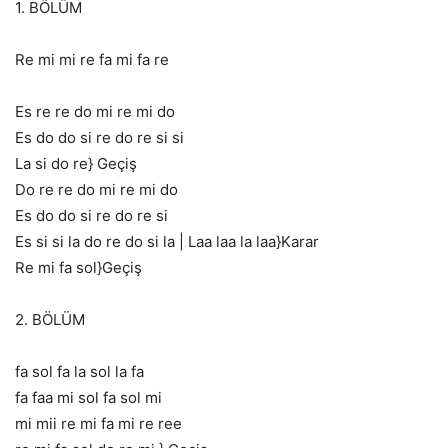
1. BÖLÜM
Re mi mi re fa mi fa re
Es re re do mi re mi do
Es do do si re do re si si
La si do re} Geçiş
Do re re do mi re mi do
Es do do si re do re si
Es si si la do re do si la | Laa laa la laa}Karar
Re mi fa sol}Geçiş
2. BÖLÜM
fa sol fa la sol la fa
fa faa mi sol fa sol mi
mi mii re mi fa mi re ree