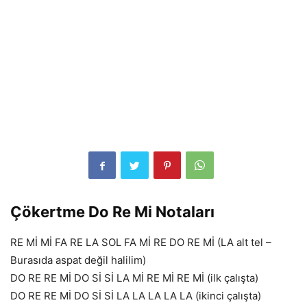
Çökertme Do Re Mi Notaları
RE Mİ Mİ FA RE LA SOL FA Mİ RE DO RE Mİ (LA alt tel –
Burasıda aspat değil halilim)
DO RE RE Mİ DO Sİ Sİ LA Mİ RE Mİ RE Mİ (ilk çalışta)
DO RE RE Mİ DO Sİ Sİ LA LA LA LA LA (ikinci çalışta)