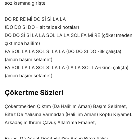
söz kısmına girişte
DO RE RE Mİ DO Sİ Sİ LA LA
(DO DO Sİ DO – alt teldeki notalar)
DO DO Sİ Sİ LA LA SOL LA LA SOL FA Mİ RE (çökertmeden
çıktımda halilim)
FA SOL LA LA SOL Sİ LA LA (DO DO Sİ DO -ilk çalışta)
(aman başım selamet)
FA SOL LA LA SOL Sİ LA LA (LA LA SOL LA-ikinci çalışta)
(aman başım selamet)
Çökertme Sözleri
Çökertme’den Çıktım (Da Halil’im Aman) Başım Selâmet,
Bitez De Yalısına Varmadan (Halil’im Aman) Koptu Kıyamet.
Arkadaşım İbram Çavuş Allah’ıma Emanet,
Burası Da Aspat Değil Halil’im Aman Bitez Yalısı,