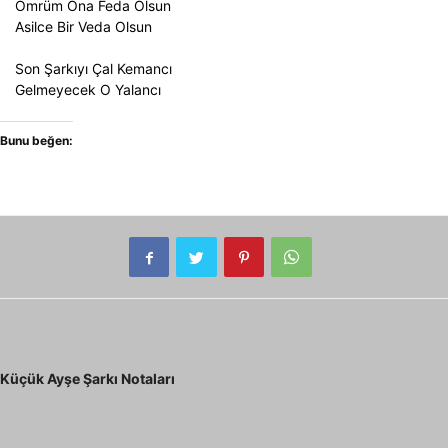
Ömrüm Ona Feda Olsun
Asilce Bir Veda Olsun
Son Şarkıyı Çal Kemancı
Gelmeyecek O Yalancı
Bunu beğen:
Önceki İçerik
Küçük Ayşe Şarkı Notaları
Sonraki İçerik