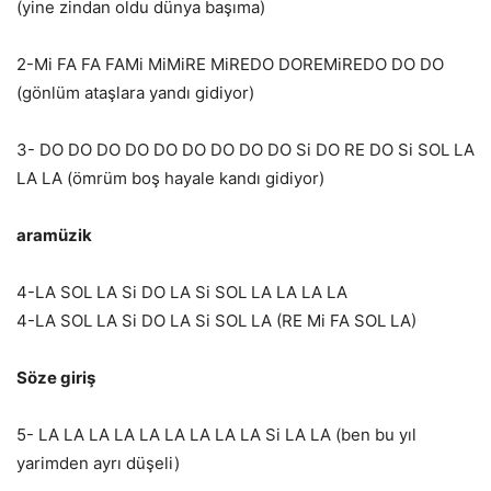
(yine zindan oldu dünya başıma)
2-Mi FA FA FAMi MiMiRE MiREDO DOREMiREDO DO DO
(gönlüm ataşlara yandı gidiyor)
3- DO DO DO DO DO DO DO DO DO Si DO RE DO Si SOL LA
LA LA (ömrüm boş hayale kandı gidiyor)
aramüzik
4-LA SOL LA Si DO LA Si SOL LA LA LA LA
4-LA SOL LA Si DO LA Si SOL LA (RE Mi FA SOL LA)
Söze giriş
5- LA LA LA LA LA LA LA LA LA Si LA LA (ben bu yıl
yarimden ayrı düşeli)