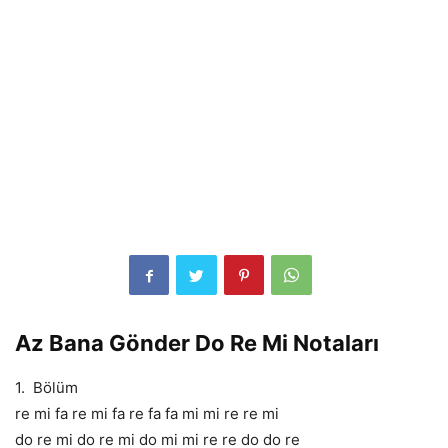
Az Bana Gönder Do Re Mi Notaları
1. Bölüm
re mi fa re mi fa re fa fa mi mi re re mi
do re mi do re mi do mi mi re re do do re