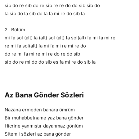
sib do re sib do re sib re re do do sib sib do
la sib do la sib do la fa mi re do sib la
2. Bölüm
mi fa sol (alt) la (alt) sol (alt) fa sol(alt) fa mi fa mi re
re mi fa sol(alt) fa mi fa mi re mi re do
do re mi fa mi re mi re do re do sib
sib do re mi do do sib es fa mi re do sib la
Az Bana Gönder Sözleri
Nazana ermeden bahara ömrüm
Bir muhabbetname yaz bana gönder
Hicrine yanmıştır dayanmaz gönlüm
Sitemli sözleri az bana gönder